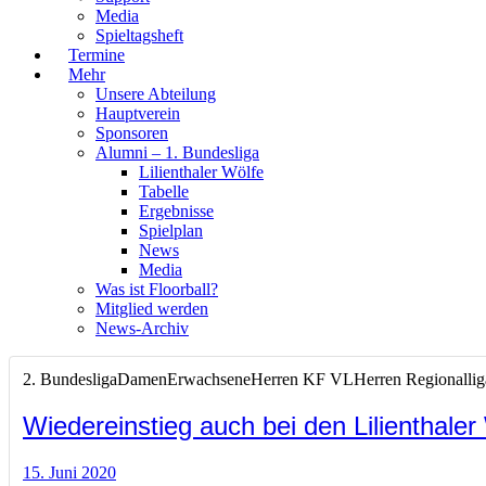
Media
Spieltagsheft
Termine
Mehr
Unsere Abteilung
Hauptverein
Sponsoren
Alumni – 1. Bundesliga
Lilienthaler Wölfe
Tabelle
Ergebnisse
Spielplan
News
Media
Was ist Floorball?
Mitglied werden
News-Archiv
2. Bundesliga
Damen
Erwachsene
Herren KF VL
Herren Regionalli
Wiedereinstieg auch bei den Lilienthaler
15. Juni 2020