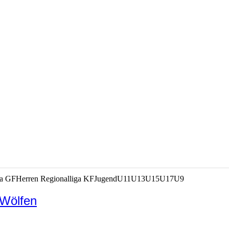
ga GF
Herren Regionalliga KF
Jugend
U11
U13
U15
U17
U9
 Wölfen