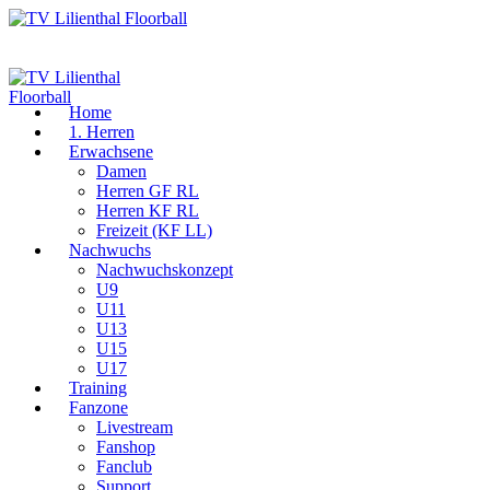
Home
1. Herren
Erwachsene
Damen
Herren GF RL
Herren KF RL
Freizeit (KF LL)
Nachwuchs
Nachwuchskonzept
U9
U11
U13
U15
U17
Training
Fanzone
Livestream
Fanshop
Fanclub
Support