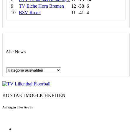
9
TV Eiche Horn Bremen
12
-38
6
10
BSV Roxel
11
-41
4
Alle News
Alle
News
KONTAKTMÖGLICHKEITEN
Anfragen aller Art an
floorball@tvlilienthal.de
Facebook