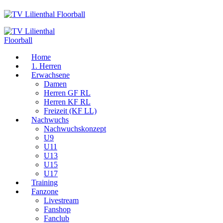
Home
1. Herren
Erwachsene
Damen
Herren GF RL
Herren KF RL
Freizeit (KF LL)
Nachwuchs
Nachwuchskonzept
U9
U11
U13
U15
U17
Training
Fanzone
Livestream
Fanshop
Fanclub