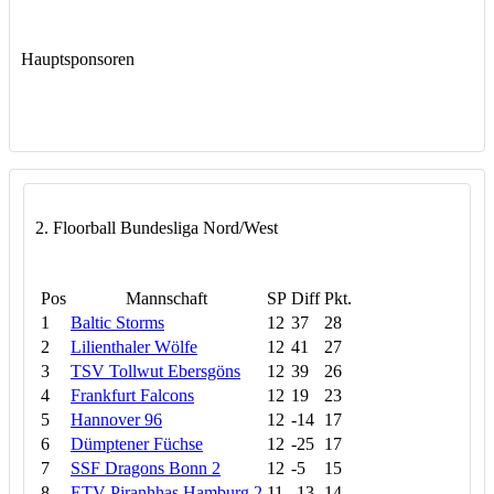
Hauptsponsoren
2. Floorball Bundesliga Nord/West
Pos
Mannschaft
SP
Diff
Pkt.
1
Baltic Storms
12
37
28
2
Lilienthaler Wölfe
12
41
27
3
TSV Tollwut Ebersgöns
12
39
26
4
Frankfurt Falcons
12
19
23
5
Hannover 96
12
-14
17
6
Dümptener Füchse
12
-25
17
7
SSF Dragons Bonn 2
12
-5
15
8
ETV Piranhhas Hamburg 2
11
-13
14