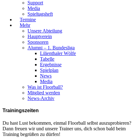
Support
Media
Spieltagsheft
Termine
Mehr
Unsere Abteilung
Hauptverein
Sponsoren
Alumni – 1. Bundesliga
Lilienthaler Wölfe
Tabelle
Ergebnisse
Spielplan
News
Media
Was ist Floorball?
Mitglied werden
News-Archiv
Trainingszeiten
Du hast Lust bekommen, einmal Floorball selbst auszuprobieren?
Dann freuen wir und unsere Trainer uns, dich schon bald beim
Training begrüßen zu dürfen!