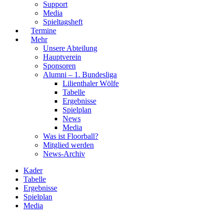
Support
Media
Spieltagsheft
Termine
Mehr
Unsere Abteilung
Hauptverein
Sponsoren
Alumni – 1. Bundesliga
Lilienthaler Wölfe
Tabelle
Ergebnisse
Spielplan
News
Media
Was ist Floorball?
Mitglied werden
News-Archiv
Kader
Tabelle
Ergebnisse
Spielplan
Media