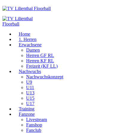
Home
1. Herren
Erwachsene
Damen
Herren GF RL
Herren KF RL
Freizeit (KF LL)
Nachwuchs
Nachwuchskonzept
U9
U11
U13
U15
U17
Training
Fanzone
Livestream
Fanshop
Fanclub