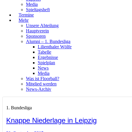
Media
Spieltagsheft
Termine
Mehr
Unsere Abteilung
Hauptverein
Sponsoren
Alumni – 1. Bundesliga
Lilienthaler Wölfe
Tabelle
Ergebnisse
Spielplan
News
Media
Was ist Floorball?
Mitglied werden
News-Archiv
1. Bundesliga
Knappe Niederlage in Leipzig