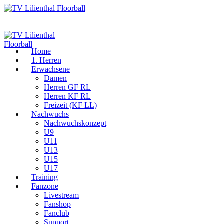
Home
1. Herren
Erwachsene
Damen
Herren GF RL
Herren KF RL
Freizeit (KF LL)
Nachwuchs
Nachwuchskonzept
U9
U11
U13
U15
U17
Training
Fanzone
Livestream
Fanshop
Fanclub
Support