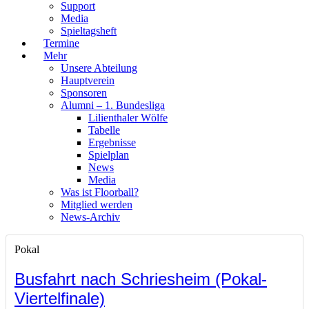
Support
Media
Spieltagsheft
Termine
Mehr
Unsere Abteilung
Hauptverein
Sponsoren
Alumni – 1. Bundesliga
Lilienthaler Wölfe
Tabelle
Ergebnisse
Spielplan
News
Media
Was ist Floorball?
Mitglied werden
News-Archiv
Pokal
Busfahrt nach Schriesheim (Pokal-
Viertelfinale)