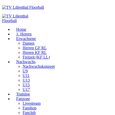
Home
1. Herren
Erwachsene
Damen
Herren GF RL
Herren KF RL
Freizeit (KF LL)
Nachwuchs
Nachwuchskonzept
U9
U11
U13
U15
U17
Training
Fanzone
Livestream
Fanshop
Fanclub