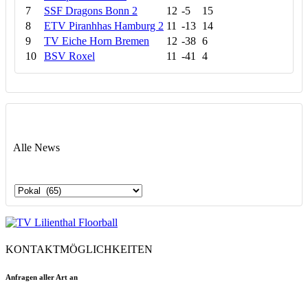
7
SSF Dragons Bonn 2
12
-5
15
8
ETV Piranhhas Hamburg 2
11
-13
14
9
TV Eiche Horn Bremen
12
-38
6
10
BSV Roxel
11
-41
4
Alle News
Alle
News
KONTAKTMÖGLICHKEITEN
Anfragen aller Art an
floorball@tvlilienthal.de