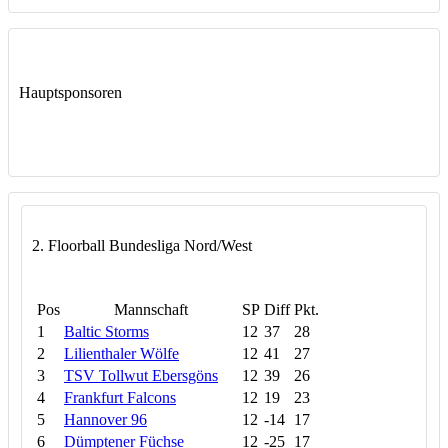
Hauptsponsoren
2. Floorball Bundesliga Nord/West
Pos
Mannschaft
SP
Diff
Pkt.
1
Baltic Storms
12
37
28
2
Lilienthaler Wölfe
12
41
27
3
TSV Tollwut Ebersgöns
12
39
26
4
Frankfurt Falcons
12
19
23
5
Hannover 96
12
-14
17
6
Dümptener Füchse
12
-25
17