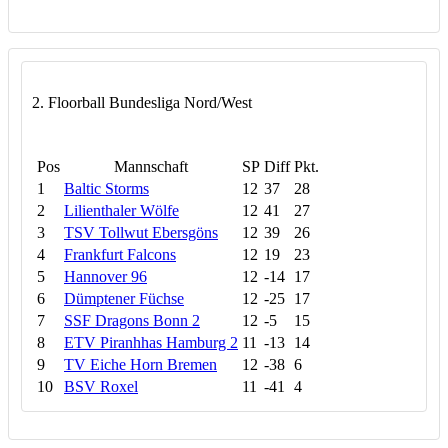
2. Floorball Bundesliga Nord/West
Pos
Mannschaft
SP
Diff
Pkt.
1
Baltic Storms
12
37
28
2
Lilienthaler Wölfe
12
41
27
3
TSV Tollwut Ebersgöns
12
39
26
4
Frankfurt Falcons
12
19
23
5
Hannover 96
12
-14
17
6
Dümptener Füchse
12
-25
17
7
SSF Dragons Bonn 2
12
-5
15
8
ETV Piranhhas Hamburg 2
11
-13
14
9
TV Eiche Horn Bremen
12
-38
6
10
BSV Roxel
11
-41
4