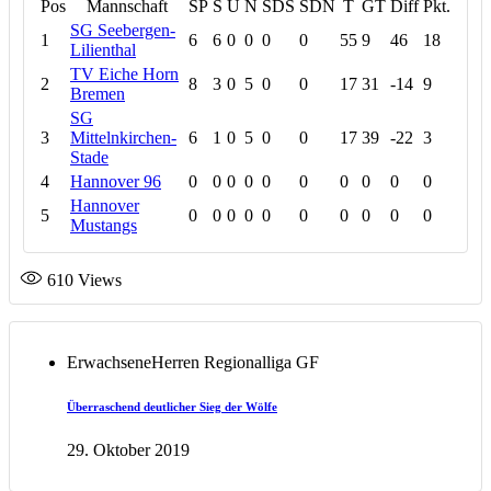
Pos
Mannschaft
SP
S
U
N
SDS
SDN
T
GT
Diff
Pkt.
SG Seebergen-
1
6
6
0
0
0
0
55
9
46
18
Lilienthal
TV Eiche Horn
2
8
3
0
5
0
0
17
31
-14
9
Bremen
SG
3
Mittelnkirchen-
6
1
0
5
0
0
17
39
-22
3
Stade
4
Hannover 96
0
0
0
0
0
0
0
0
0
0
Hannover
5
0
0
0
0
0
0
0
0
0
0
Mustangs
610
Views
Erwachsene
Herren Regionalliga GF
Überraschend deutlicher Sieg der Wölfe
29. Oktober 2019