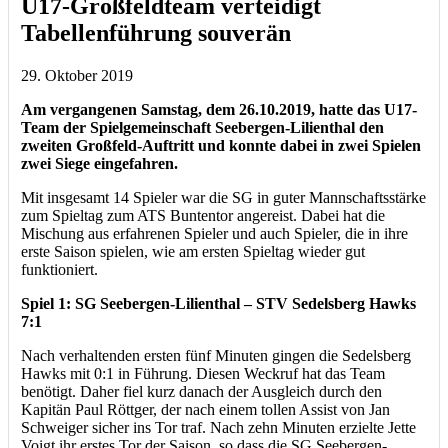
U17-Großfeldteam verteidigt
Tabellenführung souverän
29. Oktober 2019
Am vergangenen Samstag, dem 26.10.2019, hatte das U17-
Team der Spielgemeinschaft Seebergen-Lilienthal den
zweiten Großfeld-Auftritt und konnte dabei in zwei Spielen
zwei Siege eingefahren.
Mit insgesamt 14 Spieler war die SG in guter Mannschaftsstärke
zum Spieltag zum ATS Buntentor angereist. Dabei hat die
Mischung aus erfahrenen Spieler und auch Spieler, die in ihre
erste Saison spielen, wie am ersten Spieltag wieder gut
funktioniert.
Spiel 1: SG Seebergen-Lilienthal – STV Sedelsberg Hawks
7:1
Nach verhaltenden ersten fünf Minuten gingen die Sedelsberg
Hawks mit 0:1 in Führung. Diesen Weckruf hat das Team
benötigt. Daher fiel kurz danach der Ausgleich durch den
Kapitän Paul Röttger, der nach einem tollen Assist von Jan
Schweiger sicher ins Tor traf. Nach zehn Minuten erzielte Jette
Voigt ihr erstes Tor der Saison, so dass die SG Seebergen-