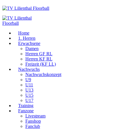
Home
1. Herren
Erwachsene
Damen
Herren GF RL
Herren KF RL
Freizeit (KF LL)
Nachwuchs
Nachwuchskonzept
U9
U11
U13
U15
U17
Training
Fanzone
Livestream
Fanshop
Fanclub