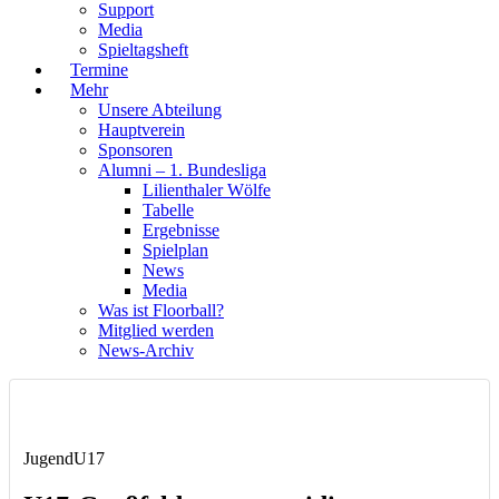
Support
Media
Spieltagsheft
Termine
Mehr
Unsere Abteilung
Hauptverein
Sponsoren
Alumni – 1. Bundesliga
Lilienthaler Wölfe
Tabelle
Ergebnisse
Spielplan
News
Media
Was ist Floorball?
Mitglied werden
News-Archiv
Jugend
U17