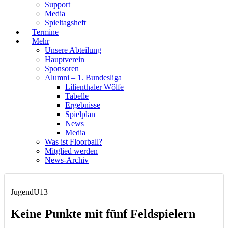
Support
Media
Spieltagsheft
Termine
Mehr
Unsere Abteilung
Hauptverein
Sponsoren
Alumni – 1. Bundesliga
Lilienthaler Wölfe
Tabelle
Ergebnisse
Spielplan
News
Media
Was ist Floorball?
Mitglied werden
News-Archiv
Jugend
U13
Keine Punkte mit fünf Feldspielern