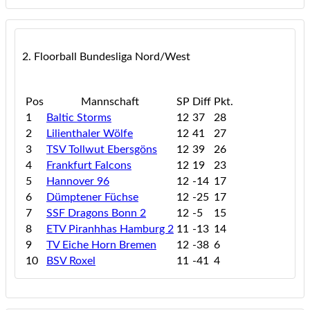
2. Floorball Bundesliga Nord/West
Pos
Mannschaft
SP
Diff
Pkt.
1
Baltic Storms
12
37
28
2
Lilienthaler Wölfe
12
41
27
3
TSV Tollwut Ebersgöns
12
39
26
4
Frankfurt Falcons
12
19
23
5
Hannover 96
12
-14
17
6
Dümptener Füchse
12
-25
17
7
SSF Dragons Bonn 2
12
-5
15
8
ETV Piranhhas Hamburg 2
11
-13
14
9
TV Eiche Horn Bremen
12
-38
6
10
BSV Roxel
11
-41
4