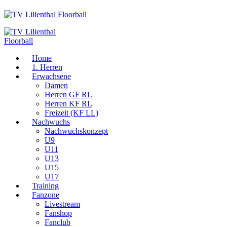
Home
1. Herren
Erwachsene
Damen
Herren GF RL
Herren KF RL
Freizeit (KF LL)
Nachwuchs
Nachwuchskonzept
U9
U11
U13
U15
U17
Training
Fanzone
Livestream
Fanshop
Fanclub