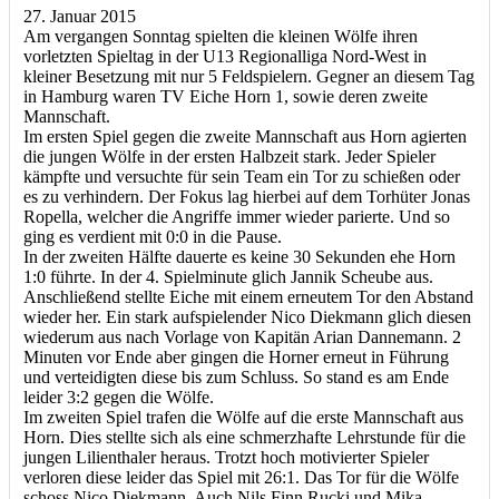
27. Januar 2015
Am vergangen Sonntag spielten die kleinen Wölfe ihren
vorletzten Spieltag in der U13 Regionalliga Nord-West in
kleiner Besetzung mit nur 5 Feldspielern. Gegner an diesem Tag
in Hamburg waren TV Eiche Horn 1, sowie deren zweite
Mannschaft.
Im ersten Spiel gegen die zweite Mannschaft aus Horn agierten
die jungen Wölfe in der ersten Halbzeit stark. Jeder Spieler
kämpfte und versuchte für sein Team ein Tor zu schießen oder
es zu verhindern. Der Fokus lag hierbei auf dem Torhüter Jonas
Ropella, welcher die Angriffe immer wieder parierte. Und so
ging es verdient mit 0:0 in die Pause.
In der zweiten Hälfte dauerte es keine 30 Sekunden ehe Horn
1:0 führte. In der 4. Spielminute glich Jannik Scheube aus.
Anschließend stellte Eiche mit einem erneutem Tor den Abstand
wieder her. Ein stark aufspielender Nico Diekmann glich diesen
wiederum aus nach Vorlage von Kapitän Arian Dannemann. 2
Minuten vor Ende aber gingen die Horner erneut in Führung
und verteidigten diese bis zum Schluss. So stand es am Ende
leider 3:2 gegen die Wölfe.
Im zweiten Spiel trafen die Wölfe auf die erste Mannschaft aus
Horn. Dies stellte sich als eine schmerzhafte Lehrstunde für die
jungen Lilienthaler heraus. Trotzt hoch motivierter Spieler
verloren diese leider das Spiel mit 26:1. Das Tor für die Wölfe
schoss Nico Diekmann. Auch Nils Finn Rucki und Mika