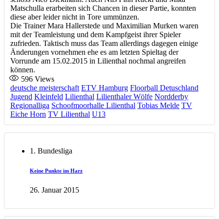
Matschulla erarbeiten sich Chancen in dieser Partie, konnten
diese aber leider nicht in Tore ummünzen.
Die Trainer Mara Hallerstede und Maximilian Murken waren
mit der Teamleistung und dem Kampfgeist ihrer Spieler
zufrieden. Taktisch muss das Team allerdings dagegen einige
Änderungen vornehmen ehe es am letzten Spieltag der
Vorrunde am 15.02.2015 in Lilienthal nochmal angreifen
können.
596
Views
deutsche meisterschaft
ETV Hamburg
Floorball Detuschland
Jugend
Kleinfeld
Lilienthal
Lilienthaler Wölfe
Nordderby
Regionalliga
Schoofmoorhalle Lilienthal
Tobias Melde
TV
Eiche Horn
TV Lilienthal
U13
1. Bundesliga
Keine Punkte im Harz
26. Januar 2015