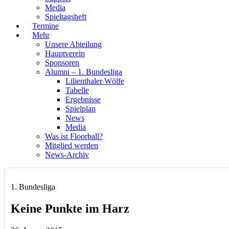
Media
Spieltagsheft
Termine
Mehr
Unsere Abteilung
Hauptverein
Sponsoren
Alumni – 1. Bundesliga
Lilienthaler Wölfe
Tabelle
Ergebnisse
Spielplan
News
Media
Was ist Floorball?
Mitglied werden
News-Archiv
1. Bundesliga
Keine Punkte im Harz