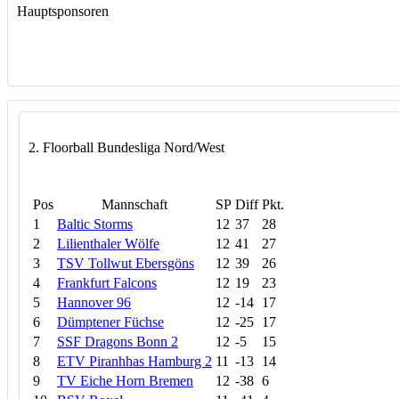
Hauptsponsoren
2. Floorball Bundesliga Nord/West
Pos
Mannschaft
SP
Diff
Pkt.
1
Baltic Storms
12
37
28
2
Lilienthaler Wölfe
12
41
27
3
TSV Tollwut Ebersgöns
12
39
26
4
Frankfurt Falcons
12
19
23
5
Hannover 96
12
-14
17
6
Dümptener Füchse
12
-25
17
7
SSF Dragons Bonn 2
12
-5
15
8
ETV Piranhhas Hamburg 2
11
-13
14
9
TV Eiche Horn Bremen
12
-38
6