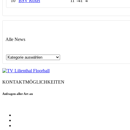
10
BSV Roxel
11
-41
4
Alle News
Alle
News
KONTAKTMÖGLICHKEITEN
Anfragen aller Art an
floorball@tvlilienthal.de
Facebook
Twitter
Instagram