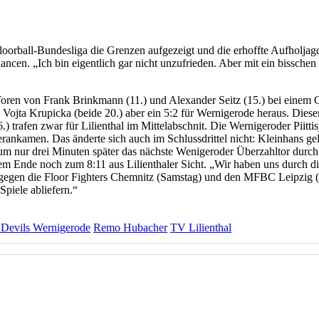
oorball-Bundesliga die Grenzen aufgezeigt und die erhoffte Aufholjag
 Chancen. „Ich bin eigentlich gar nicht unzufrieden. Aber mit ein biss
h Toren von Frank Brinkmann (11.) und Alexander Seitz (15.) bei einem 
d Vojta Krupicka (beide 20.) aber ein 5:2 für Wernigerode heraus. Dies
 trafen zwar für Lilienthal im Mittelabschnit. Die Wernigeroder Piitti
herankamen. Das änderte sich auch im Schlussdrittel nicht: Kleinhans ge
um nur drei Minuten später das nächste Wenigeroder Überzahltor durch 
em Ende noch zum 8:11 aus Lilienthaler Sicht. „Wir haben uns durch d
egen die Floor Fighters Chemnitz (Samstag) und den MFBC Leipzig (S
piele abliefern.“
Devils Wernigerode
Remo Hubacher
TV Lilienthal