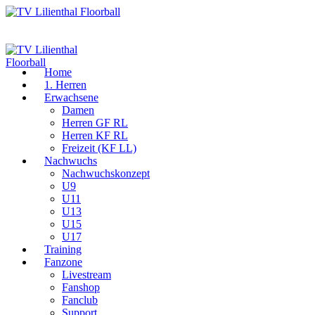
Home
1. Herren
Erwachsene
Damen
Herren GF RL
Herren KF RL
Freizeit (KF LL)
Nachwuchs
Nachwuchskonzept
U9
U11
U13
U15
U17
Training
Fanzone
Livestream
Fanshop
Fanclub
Support