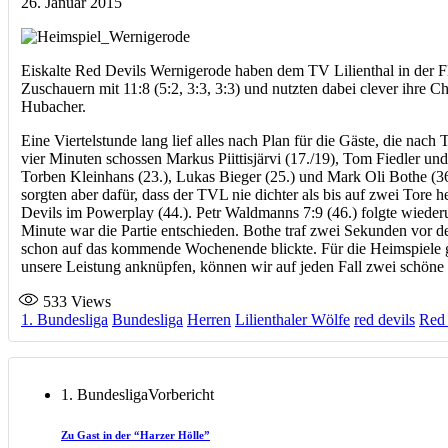
26. Januar 2015
Eiskalte Red Devils Wernigerode haben dem TV Lilienthal in der Fl
Zuschauern mit 11:8 (5:2, 3:3, 3:3) und nutzten dabei clever ihre
Hubacher.
Eine Viertelstunde lang lief alles nach Plan für die Gäste, die nac
vier Minuten schossen Markus Piittisjärvi (17./19), Tom Fiedler un
Torben Kleinhans (23.), Lukas Bieger (25.) und Mark Oli Bothe (36.)
sorgten aber dafür, dass der TVL nie dichter als bis auf zwei Tore 
Devils im Powerplay (44.). Petr Waldmanns 7:9 (46.) folgte wieder
Minute war die Partie entschieden. Bothe traf zwei Sekunden vor d
schon auf das kommende Wochenende blickte. Für die Heimspiele g
unsere Leistung anknüpfen, können wir auf jeden Fall zwei schöne S
533
Views
1. Bundesliga
Bundesliga
Herren
Lilienthaler Wölfe
red devils
Red 
1. Bundesliga
Vorbericht
Zu Gast in der “Harzer Hölle”