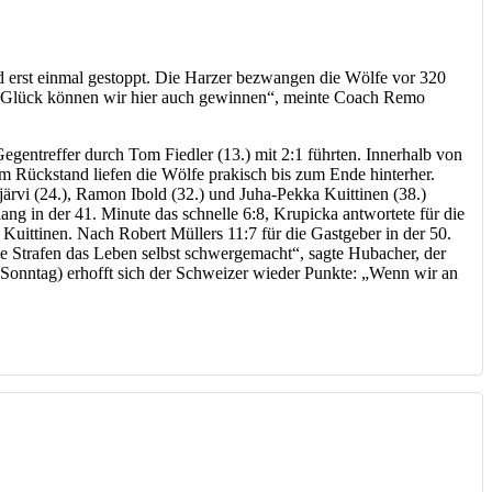
d erst einmal gestoppt. Die Harzer bezwangen die Wölfe vor 320
chen Glück können wir hier auch gewinnen“, meinte Coach Remo
Gegentreffer durch Tom Fiedler (13.) mit 2:1 führten. Innerhalb von
em Rückstand liefen die Wölfe prakisch bis zum Ende hinterher.
sjärvi (24.), Ramon Ibold (32.) und Juha-Pekka Kuittinen (38.)
lang in der 41. Minute das schnelle 6:8, Krupicka antwortete für die
Kuittinen. Nach Robert Müllers 11:7 für die Gastgeber in der 50.
ie Strafen das Leben selbst schwergemacht“, sagte Hubacher, der
onntag) erhofft sich der Schweizer wieder Punkte: „Wenn wir an