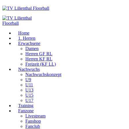
Home
1. Herren
Erwachsene
Damen
Herren GF RL
Herren KF RL
Freizeit (KF LL)
Nachwuchs
Nachwuchskonzept
U9
U11
U13
U15
U17
Training
Fanzone
Livestream
Fanshop
Fanclub