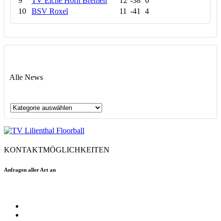
9
TV Eiche Horn Bremen
12
-38
6
10
BSV Roxel
11
-41
4
Alle News
Alle
News
KONTAKTMÖGLICHKEITEN
Anfragen aller Art an
floorball@tvlilienthal.de
Facebook
Twitter