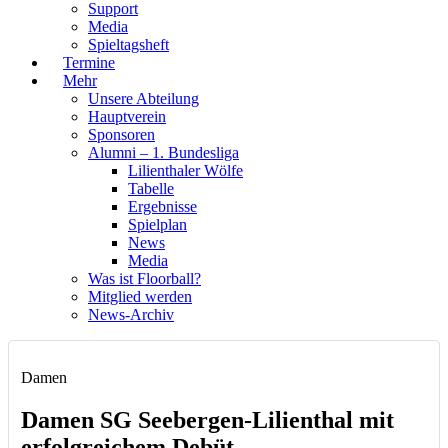
Support
Media
Spieltagsheft
Termine
Mehr
Unsere Abteilung
Hauptverein
Sponsoren
Alumni – 1. Bundesliga
Lilienthaler Wölfe
Tabelle
Ergebnisse
Spielplan
News
Media
Was ist Floorball?
Mitglied werden
News-Archiv
Damen
Damen SG Seebergen-Lilienthal mit
erfolgreichem Debüt