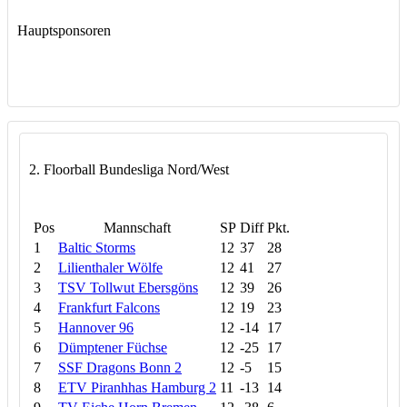
Hauptsponsoren
2. Floorball Bundesliga Nord/West
Pos
Mannschaft
SP
Diff
Pkt.
1
Baltic Storms
12
37
28
2
Lilienthaler Wölfe
12
41
27
3
TSV Tollwut Ebersgöns
12
39
26
4
Frankfurt Falcons
12
19
23
5
Hannover 96
12
-14
17
6
Dümptener Füchse
12
-25
17
7
SSF Dragons Bonn 2
12
-5
15
8
ETV Piranhhas Hamburg 2
11
-13
14