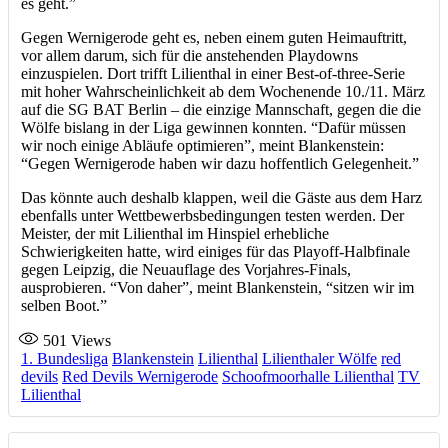
es geht.”
Gegen Wernigerode geht es, neben einem guten Heimauftritt,
vor allem darum, sich für die anstehenden Playdowns
einzuspielen. Dort trifft Lilienthal in einer Best-of-three-Serie
mit hoher Wahrscheinlichkeit ab dem Wochenende 10./11. März
auf die SG BAT Berlin – die einzige Mannschaft, gegen die die
Wölfe bislang in der Liga gewinnen konnten. “Dafür müssen
wir noch einige Abläufe optimieren”, meint Blankenstein:
“Gegen Wernigerode haben wir dazu hoffentlich Gelegenheit.”
Das könnte auch deshalb klappen, weil die Gäste aus dem Harz
ebenfalls unter Wettbewerbsbedingungen testen werden. Der
Meister, der mit Lilienthal im Hinspiel erhebliche
Schwierigkeiten hatte, wird einiges für das Playoff-Halbfinale
gegen Leipzig, die Neuauflage des Vorjahres-Finals,
ausprobieren. “Von daher”, meint Blankenstein, “sitzen wir im
selben Boot.”
501
Views
1. Bundesliga
Blankenstein
Lilienthal
Lilienthaler Wölfe
red
devils
Red Devils Wernigerode
Schoofmoorhalle Lilienthal
TV
Lilienthal