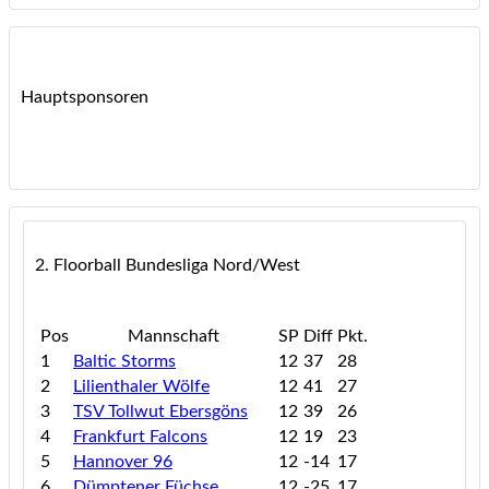
Hauptsponsoren
2. Floorball Bundesliga Nord/West
Pos
Mannschaft
SP
Diff
Pkt.
1
Baltic Storms
12
37
28
2
Lilienthaler Wölfe
12
41
27
3
TSV Tollwut Ebersgöns
12
39
26
4
Frankfurt Falcons
12
19
23
5
Hannover 96
12
-14
17
6
Dümptener Füchse
12
-25
17