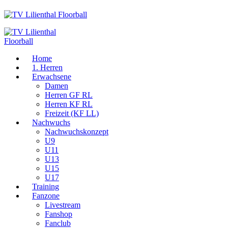
Home
1. Herren
Erwachsene
Damen
Herren GF RL
Herren KF RL
Freizeit (KF LL)
Nachwuchs
Nachwuchskonzept
U9
U11
U13
U15
U17
Training
Fanzone
Livestream
Fanshop
Fanclub