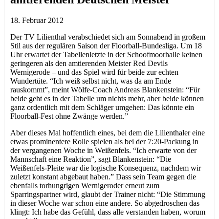
18. Februar 2012
Der TV Lilienthal verabschiedet sich am Sonnabend in großem
Stil aus der regulären Saison der Floorball-Bundesliga. Um 18
Uhr erwartet der Tabellenletzte in der Schoofmoorhalle keinen
geringeren als den amtierenden Meister Red Devils
Wernigerode – und das Spiel wird für beide zur echten
Wundertüte. “Ich weiß selbst nicht, was da am Ende
rauskommt”, meint Wölfe-Coach Andreas Blankenstein: “Für
beide geht es in der Tabelle um nichts mehr, aber beide können
ganz ordentlich mit dem Schläger umgehen: Das könnte ein
Floorball-Fest ohne Zwänge werden.”
Aber dieses Mal hoffentlich eines, bei dem die Lilienthaler eine
etwas prominentere Rolle spielen als bei der 7:20-Packung in
der vergangenen Woche in Weißenfels. “Ich erwarte von der
Mannschaft eine Reaktion”, sagt Blankenstein: “Die
Weißenfels-Pleite war die logische Konsequenz, nachdem wir
zuletzt konstant abgebaut haben.” Dass sein Team gegen die
ebenfalls torhungrigen Wernigeroder erneut zum
Sparringspartner wird, glaubt der Trainer nicht: “Die Stimmung
in dieser Woche war schon eine andere. So abgedroschen das
klingt: Ich habe das Gefühl, dass alle verstanden haben, worum