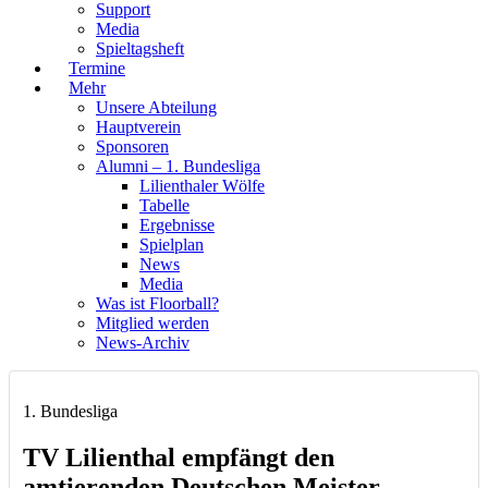
Support
Media
Spieltagsheft
Termine
Mehr
Unsere Abteilung
Hauptverein
Sponsoren
Alumni – 1. Bundesliga
Lilienthaler Wölfe
Tabelle
Ergebnisse
Spielplan
News
Media
Was ist Floorball?
Mitglied werden
News-Archiv
1. Bundesliga
TV Lilienthal empfängt den
amtierenden Deutschen Meister