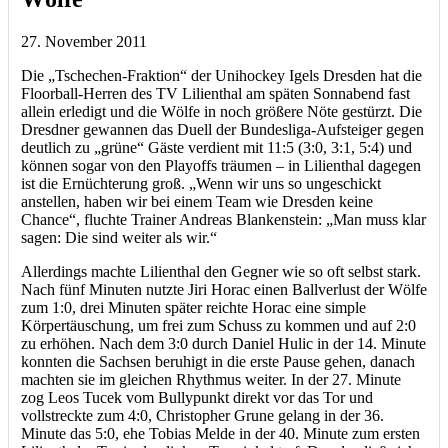
27. November 2011
Die „Tschechen-Fraktion“ der Unihockey Igels Dresden hat die
Floorball-Herren des TV Lilienthal am späten Sonnabend fast
allein erledigt und die Wölfe in noch größere Nöte gestürzt. Die
Dresdner gewannen das Duell der Bundesliga-Aufsteiger gegen
deutlich zu „grüne“ Gäste verdient mit 11:5 (3:0, 3:1, 5:4) und
können sogar von den Playoffs träumen – in Lilienthal dagegen
ist die Ernüchterung groß. „Wenn wir uns so ungeschickt
anstellen, haben wir bei einem Team wie Dresden keine
Chance“, fluchte Trainer Andreas Blankenstein: „Man muss klar
sagen: Die sind weiter als wir.“
Allerdings machte Lilienthal den Gegner wie so oft selbst stark.
Nach fünf Minuten nutzte Jiri Horac einen Ballverlust der Wölfe
zum 1:0, drei Minuten später reichte Horac eine simple
Körpertäuschung, um frei zum Schuss zu kommen und auf 2:0
zu erhöhen. Nach dem 3:0 durch Daniel Hulic in der 14. Minute
konnten die Sachsen beruhigt in die erste Pause gehen, danach
machten sie im gleichen Rhythmus weiter. In der 27. Minute
zog Leos Tucek vom Bullypunkt direkt vor das Tor und
vollstreckte zum 4:0, Christopher Grune gelang in der 36.
Minute das 5:0, ehe Tobias Melde in der 40. Minute zum ersten