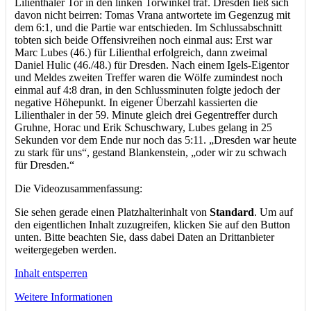
Lilienthaler Tor in den linken Torwinkel traf. Dresden ließ sich
davon nicht beirren: Tomas Vrana antwortete im Gegenzug mit
dem 6:1, und die Partie war entschieden. Im Schlussabschnitt
tobten sich beide Offensivreihen noch einmal aus: Erst war
Marc Lubes (46.) für Lilienthal erfolgreich, dann zweimal
Daniel Hulic (46./48.) für Dresden. Nach einem Igels-Eigentor
und Meldes zweiten Treffer waren die Wölfe zumindest noch
einmal auf 4:8 dran, in den Schlussminuten folgte jedoch der
negative Höhepunkt. In eigener Überzahl kassierten die
Lilienthaler in der 59. Minute gleich drei Gegentreffer durch
Gruhne, Horac und Erik Schuschwary, Lubes gelang in 25
Sekunden vor dem Ende nur noch das 5:11. „Dresden war heute
zu stark für uns“, gestand Blankenstein, „oder wir zu schwach
für Dresden.“
Die Videozusammenfassung:
Sie sehen gerade einen Platzhalterinhalt von
Standard
. Um auf
den eigentlichen Inhalt zuzugreifen, klicken Sie auf den Button
unten. Bitte beachten Sie, dass dabei Daten an Drittanbieter
weitergegeben werden.
Inhalt entsperren
Weitere Informationen