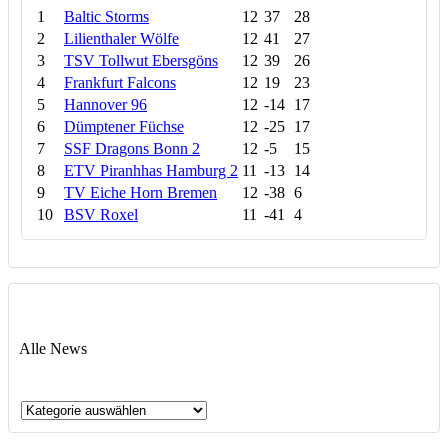
1
Baltic Storms
12
37
28
2
Lilienthaler Wölfe
12
41
27
3
TSV Tollwut Ebersgöns
12
39
26
4
Frankfurt Falcons
12
19
23
5
Hannover 96
12
-14
17
6
Dümptener Füchse
12
-25
17
7
SSF Dragons Bonn 2
12
-5
15
8
ETV Piranhhas Hamburg 2
11
-13
14
9
TV Eiche Horn Bremen
12
-38
6
10
BSV Roxel
11
-41
4
Alle News
Alle
News