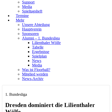
Support
Media
Spieltagsheft
Termine
Mehr
Unsere Abteilung
Hauptverein
Sponsoren
Alumni – 1. Bundesliga
Lilienthaler Wölfe
Tabelle
Ergebnisse
Spielplan
News
Media
Was ist Floorball?
Mitglied werden
News-Archiv
1. Bundesliga
Dresden dominiert die Lilienthaler
Wölfe