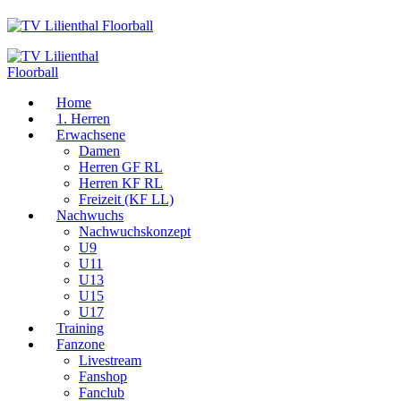
Home
1. Herren
Erwachsene
Damen
Herren GF RL
Herren KF RL
Freizeit (KF LL)
Nachwuchs
Nachwuchskonzept
U9
U11
U13
U15
U17
Training
Fanzone
Livestream
Fanshop
Fanclub