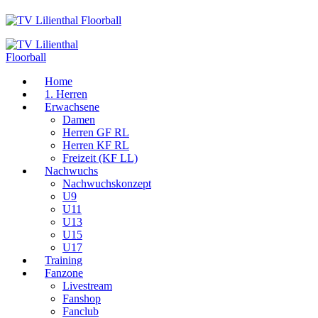
Home
1. Herren
Erwachsene
Damen
Herren GF RL
Herren KF RL
Freizeit (KF LL)
Nachwuchs
Nachwuchskonzept
U9
U11
U13
U15
U17
Training
Fanzone
Livestream
Fanshop
Fanclub