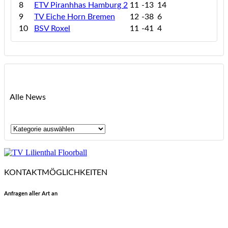
8
ETV Piranhhas Hamburg 2
11
-13
14
9
TV Eiche Horn Bremen
12
-38
6
10
BSV Roxel
11
-41
4
Alle News
Alle
News
KONTAKTMÖGLICHKEITEN
Anfragen aller Art an
floorball@tvlilienthal.de