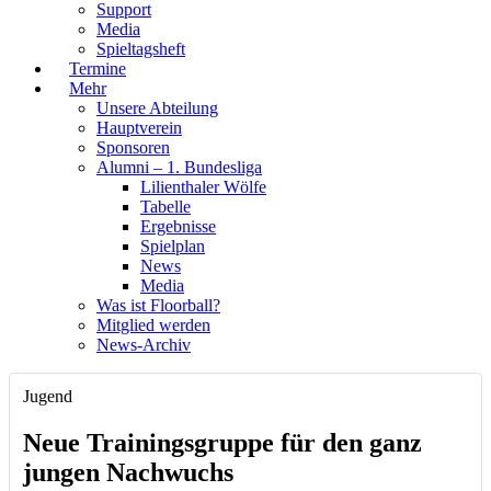
Support
Media
Spieltagsheft
Termine
Mehr
Unsere Abteilung
Hauptverein
Sponsoren
Alumni – 1. Bundesliga
Lilienthaler Wölfe
Tabelle
Ergebnisse
Spielplan
News
Media
Was ist Floorball?
Mitglied werden
News-Archiv
Jugend
Neue Trainingsgruppe für den ganz
jungen Nachwuchs