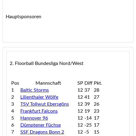
Hauptsponsoren
2. Floorball Bundesliga Nord/West
Pos
Mannschaft
SP
Diff
Pkt.
1
Baltic Storms
12
37
28
2
Lilienthaler Wölfe
12
41
27
3
TSV Tollwut Ebersgöns
12
39
26
4
Frankfurt Falcons
12
19
23
5
Hannover 96
12
-14
17
6
Dümptener Füchse
12
-25
17
7
SSF Dragons Bonn 2
12
-5
15