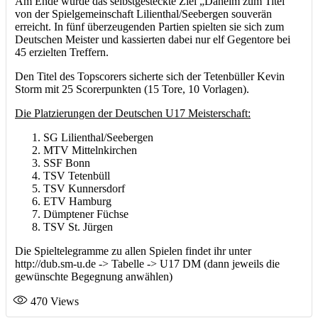
Am Ende wurde das selbstgesteckte Ziel „Daheim zum Titel“
von der Spielgemeinschaft Lilienthal/Seebergen souverän
erreicht. In fünf überzeugenden Partien spielten sie sich zum
Deutschen Meister und kassierten dabei nur elf Gegentore bei
45 erzielten Treffern.
Den Titel des Topscorers sicherte sich der Tetenbüller Kevin
Storm mit 25 Scorerpunkten (15 Tore, 10 Vorlagen).
Die Platzierungen der Deutschen U17 Meisterschaft:
SG Lilienthal/Seebergen
MTV Mittelnkirchen
SSF Bonn
TSV Tetenbüll
TSV Kunnersdorf
ETV Hamburg
Dümptener Füchse
TSV St. Jürgen
Die Spieltelegramme zu allen Spielen findet ihr unter
http://dub.sm-u.de -> Tabelle -> U17 DM (dann jeweils die
gewünschte Begegnung anwählen)
470
Views