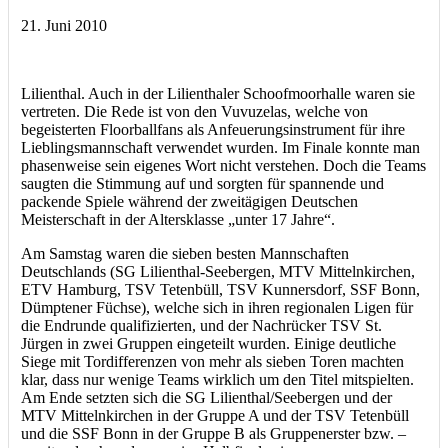
21. Juni 2010
Lilienthal. Auch in der Lilienthaler Schoofmoorhalle waren sie
vertreten. Die Rede ist von den Vuvuzelas, welche von
begeisterten Floorballfans als Anfeuerungsinstrument für ihre
Lieblingsmannschaft verwendet wurden. Im Finale konnte man
phasenweise sein eigenes Wort nicht verstehen. Doch die Teams
saugten die Stimmung auf und sorgten für spannende und
packende Spiele während der zweitägigen Deutschen
Meisterschaft in der Altersklasse „unter 17 Jahre“.
Am Samstag waren die sieben besten Mannschaften
Deutschlands (SG Lilienthal-Seebergen, MTV Mittelnkirchen,
ETV Hamburg, TSV Tetenbüll, TSV Kunnersdorf, SSF Bonn,
Dümptener Füchse), welche sich in ihren regionalen Ligen für
die Endrunde qualifizierten, und der Nachrücker TSV St.
Jürgen in zwei Gruppen eingeteilt wurden. Einige deutliche
Siege mit Tordifferenzen von mehr als sieben Toren machten
klar, dass nur wenige Teams wirklich um den Titel mitspielten.
Am Ende setzten sich die SG Lilienthal/Seebergen und der
MTV Mittelnkirchen in der Gruppe A und der TSV Tetenbüll
und die SSF Bonn in der Gruppe B als Gruppenerster bzw. –