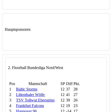
Hauptsponsoren
2. Floorball Bundesliga Nord/West
Pos
Mannschaft
SP
Diff
Pkt.
1
Baltic Storms
12
37
28
2
Lilienthaler Wölfe
12
41
27
3
TSV Tollwut Ebersgöns
12
39
26
4
Frankfurt Falcons
12
19
23
5
Hannover 96
12
-14
17