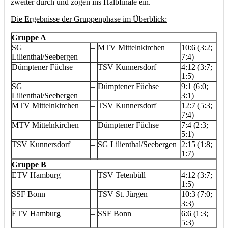
zweiter durch und zogen ins Halbfinale ein.
Die Ergebnisse der Gruppenphase im Überblick:
Gruppe A
SG
–
MTV Mittelnkirchen
10:6 (3:2;
Lilienthal/Seebergen
7:4)
Dümptener Füchse
–
TSV Kunnersdorf
4:12 (3:7;
1:5)
SG
–
Dümptener Füchse
9:1 (6:0;
Lilienthal/Seebergen
3:1)
MTV Mittelnkirchen
–
TSV Kunnersdorf
12:7 (5:3;
7:4)
MTV Mittelnkirchen
–
Dümptener Füchse
7:4 (2:3;
5:1)
TSV Kunnersdorf
–
SG Lilienthal/Seebergen
2:15 (1:8;
1:7)
Gruppe B
ETV Hamburg
–
TSV Tetenbüll
4:12 (3:7;
1:5)
SSF Bonn
–
TSV St. Jürgen
10:3 (7:0;
3:3)
ETV Hamburg
–
SSF Bonn
6:6 (1:3;
5:3)