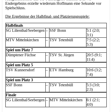
Endergebniss erzielte wiederum Hoffmann eine Sekunde vor
Spielschluss.
Die Ergebnisse der Halbfinal- und Platzierungsspiele:
Halbfinals
SG Lilienthal/Seebergen
–
SSF Bonn
5:1 (2:0;
3:1)
MTV Mittelnkirchen
–
TSV Tetenbüll
7:5 (2:2;
5:3)
Spiel um Platz 7
Dümptener Füchse
–
TSV St. Jürgen
20:5 (9:1;
11:4)
Spiel um Platz 5
TSV Kunnersdorf
–
ETV Hamburg
10:6 (3:2;
7:4)
Spiel um Platz 3
SSF Bonn
–
TSV Tetenbüll
5:3 (3:0;
2:3)
Finale
SG Lilienthal/Seebergen
–
MTV Mittelnkirchen
6:1 (2:1;
4:0)