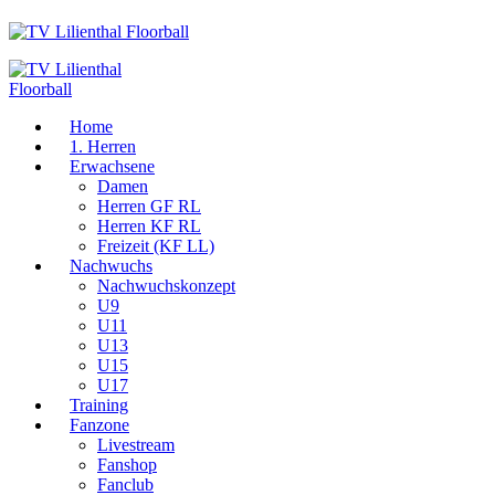
Home
1. Herren
Erwachsene
Damen
Herren GF RL
Herren KF RL
Freizeit (KF LL)
Nachwuchs
Nachwuchskonzept
U9
U11
U13
U15
U17
Training
Fanzone
Livestream
Fanshop
Fanclub