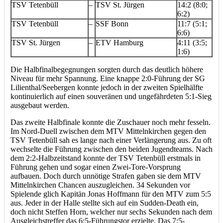
TSV Tetenbüll
–
TSV St. Jürgen
14:2 (8:0;
6:2)
TSV Tetenbüll
–
SSF Bonn
11:7 (5:1;
6:6)
TSV St. Jürgen
–
ETV Hamburg
4:11 (3:5;
1:6)
Die Halbfinalbegegnungen sorgten durch das deutlich höhere
Niveau für mehr Spannung. Eine knappe 2:0-Führung der SG
Lilienthal/Seebergen konnte jedoch in der zweiten Spielhälfte
kontinuierlich auf einen souveränen und ungefährdeten 5:1-Sieg
ausgebaut werden.
Das zweite Halbfinale konnte die Zuschauer noch mehr fesseln.
Im Nord-Duell zwischen dem MTV Mittelnkirchen gegen den
TSV Tetenbüll sah es lange nach einer Verlängerung aus. Zu oft
wechselte die Führung zwischen den beiden Jugendteams. Nach
dem 2:2-Halbzeitstand konnte der TSV Tetenbüll erstmals in
Führung gehen und sogar einen Zwei-Tore-Vorsprung
aufbauen. Doch durch unnötige Strafen gaben sie dem MTV
Mittelnkirchen Chancen auszugleichen. 34 Sekunden vor
Spielende glich Kapitän Jonas Hoffmann für den MTV zum 5:5
aus. Jeder in der Halle stellte sich auf ein Sudden-Death ein,
doch nicht Steffen Horn, welcher nur sechs Sekunden nach dem
Ausgleichstreffer das 6:5-Führungstor erzielte. Das 7:5-