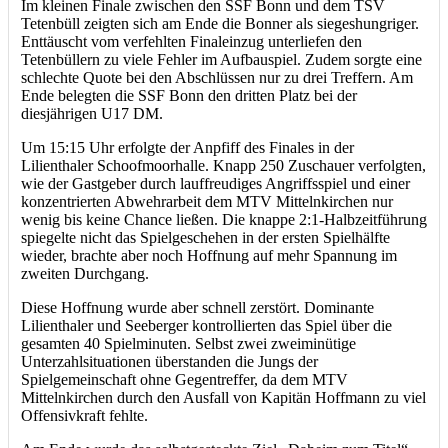
Im kleinen Finale zwischen den SSF Bonn und dem TSV
Tetenbüll zeigten sich am Ende die Bonner als siegeshungriger.
Enttäuscht vom verfehlten Finaleinzug unterliefen den
Tetenbüllern zu viele Fehler im Aufbauspiel. Zudem sorgte eine
schlechte Quote bei den Abschlüssen nur zu drei Treffern. Am
Ende belegten die SSF Bonn den dritten Platz bei der
diesjährigen U17 DM.
Um 15:15 Uhr erfolgte der Anpfiff des Finales in der
Lilienthaler Schoofmoorhalle. Knapp 250 Zuschauer verfolgten,
wie der Gastgeber durch lauffreudiges Angriffsspiel und einer
konzentrierten Abwehrarbeit dem MTV Mittelnkirchen nur
wenig bis keine Chance ließen. Die knappe 2:1-Halbzeitführung
spiegelte nicht das Spielgeschehen in der ersten Spielhälfte
wieder, brachte aber noch Hoffnung auf mehr Spannung im
zweiten Durchgang.
Diese Hoffnung wurde aber schnell zerstört. Dominante
Lilienthaler und Seeberger kontrollierten das Spiel über die
gesamten 40 Spielminuten. Selbst zwei zweiminütige
Unterzahlsituationen überstanden die Jungs der
Spielgemeinschaft ohne Gegentreffer, da dem MTV
Mittelnkirchen durch den Ausfall von Kapitän Hoffmann zu viel
Offensivkraft fehlte.