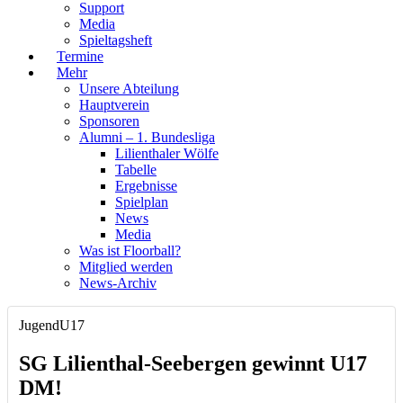
Support
Media
Spieltagsheft
Termine
Mehr
Unsere Abteilung
Hauptverein
Sponsoren
Alumni – 1. Bundesliga
Lilienthaler Wölfe
Tabelle
Ergebnisse
Spielplan
News
Media
Was ist Floorball?
Mitglied werden
News-Archiv
Jugend
U17
SG Lilienthal-Seebergen gewinnt U17
DM!