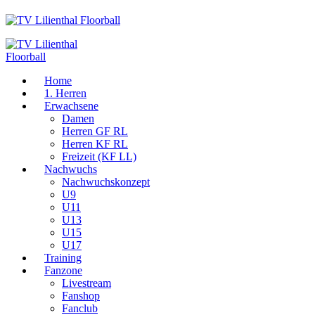
Home
1. Herren
Erwachsene
Damen
Herren GF RL
Herren KF RL
Freizeit (KF LL)
Nachwuchs
Nachwuchskonzept
U9
U11
U13
U15
U17
Training
Fanzone
Livestream
Fanshop
Fanclub