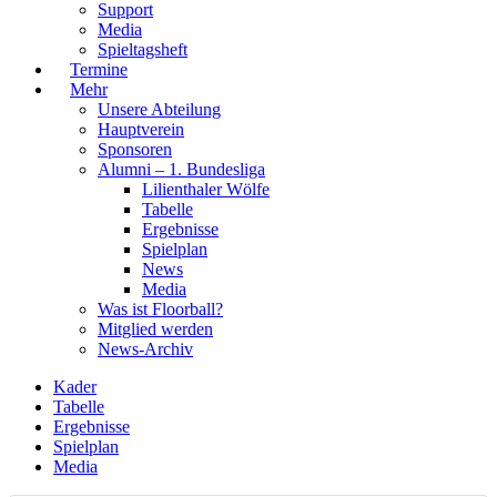
Support
Media
Spieltagsheft
Termine
Mehr
Unsere Abteilung
Hauptverein
Sponsoren
Alumni – 1. Bundesliga
Lilienthaler Wölfe
Tabelle
Ergebnisse
Spielplan
News
Media
Was ist Floorball?
Mitglied werden
News-Archiv
Kader
Tabelle
Ergebnisse
Spielplan
Media