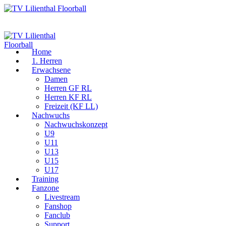
Home
1. Herren
Erwachsene
Damen
Herren GF RL
Herren KF RL
Freizeit (KF LL)
Nachwuchs
Nachwuchskonzept
U9
U11
U13
U15
U17
Training
Fanzone
Livestream
Fanshop
Fanclub
Support