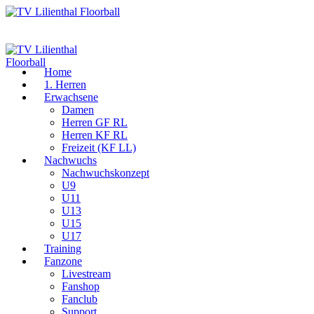
Home
1. Herren
Erwachsene
Damen
Herren GF RL
Herren KF RL
Freizeit (KF LL)
Nachwuchs
Nachwuchskonzept
U9
U11
U13
U15
U17
Training
Fanzone
Livestream
Fanshop
Fanclub
Support