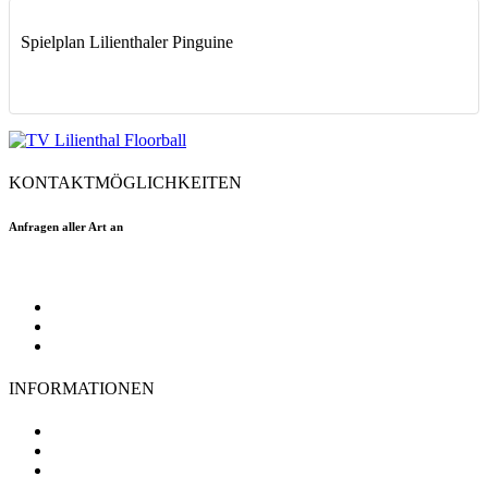
Spielplan Lilienthaler Pinguine
KONTAKTMÖGLICHKEITEN
Anfragen aller Art an
floorball@tvlilienthal.de
Facebook
Twitter
Instagram
INFORMATIONEN
TV Lilienthal
Mitgliedschaft
Impressum