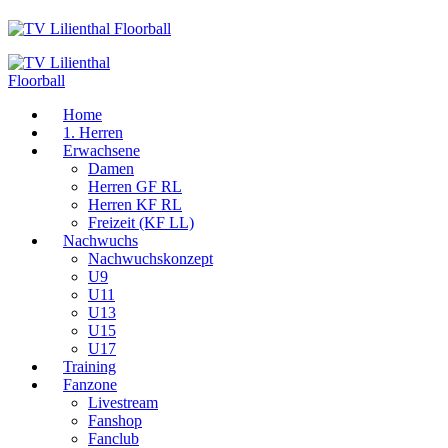
Home
1. Herren
Erwachsene
Damen
Herren GF RL
Herren KF RL
Freizeit (KF LL)
Nachwuchs
Nachwuchskonzept
U9
U11
U13
U15
U17
Training
Fanzone
Livestream
Fanshop
Fanclub