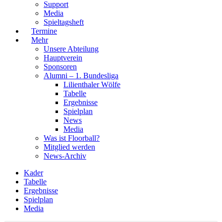
Support
Media
Spieltagsheft
Termine
Mehr
Unsere Abteilung
Hauptverein
Sponsoren
Alumni – 1. Bundesliga
Lilienthaler Wölfe
Tabelle
Ergebnisse
Spielplan
News
Media
Was ist Floorball?
Mitglied werden
News-Archiv
Kader
Tabelle
Ergebnisse
Spielplan
Media