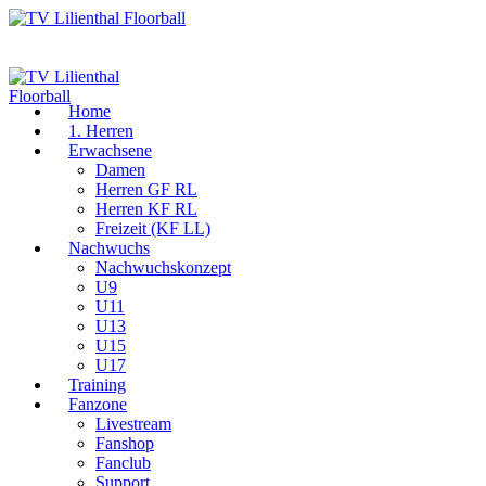
Home
1. Herren
Erwachsene
Damen
Herren GF RL
Herren KF RL
Freizeit (KF LL)
Nachwuchs
Nachwuchskonzept
U9
U11
U13
U15
U17
Training
Fanzone
Livestream
Fanshop
Fanclub
Support