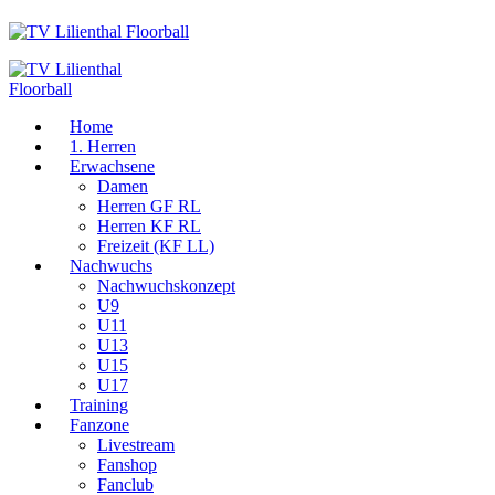
Home
1. Herren
Erwachsene
Damen
Herren GF RL
Herren KF RL
Freizeit (KF LL)
Nachwuchs
Nachwuchskonzept
U9
U11
U13
U15
U17
Training
Fanzone
Livestream
Fanshop
Fanclub