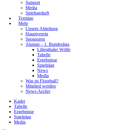
Support
Media
Spieltagsheft
Termine
Mehr
Unsere Abteilung
Hauptverein
Sponsoren
Alumni – 1. Bundesliga
Lilienthaler Wölfe
Tabelle
Ergebnisse
Spielplan
News
Media
Was ist Floorball?
Mitglied werden
News-Archiv
Kader
Tabelle
Ergebnisse
Spielplan
Media