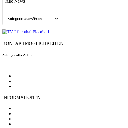
Alle News
Alle
News
KONTAKTMÖGLICHKEITEN
Anfragen aller Art an
floorball@tvlilienthal.de
Facebook
Twitter
Instagram
INFORMATIONEN
TV Lilienthal
Mitgliedschaft
Impressum
Datenschutz