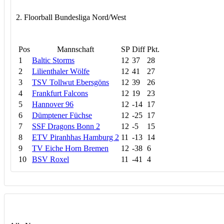
2. Floorball Bundesliga Nord/West
Pos
Mannschaft
SP
Diff
Pkt.
1
Baltic Storms
12
37
28
2
Lilienthaler Wölfe
12
41
27
3
TSV Tollwut Ebersgöns
12
39
26
4
Frankfurt Falcons
12
19
23
5
Hannover 96
12
-14
17
6
Dümptener Füchse
12
-25
17
7
SSF Dragons Bonn 2
12
-5
15
8
ETV Piranhhas Hamburg 2
11
-13
14
9
TV Eiche Horn Bremen
12
-38
6
10
BSV Roxel
11
-41
4