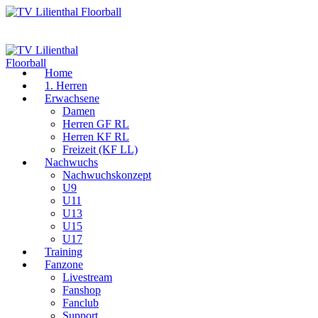
Home
1. Herren
Erwachsene
Damen
Herren GF RL
Herren KF RL
Freizeit (KF LL)
Nachwuchs
Nachwuchskonzept
U9
U11
U13
U15
U17
Training
Fanzone
Livestream
Fanshop
Fanclub
Support