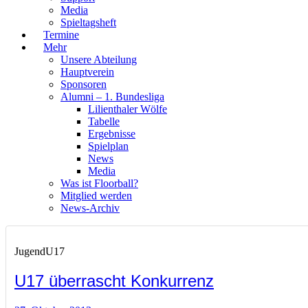
Media
Spieltagsheft
Termine
Mehr
Unsere Abteilung
Hauptverein
Sponsoren
Alumni – 1. Bundesliga
Lilienthaler Wölfe
Tabelle
Ergebnisse
Spielplan
News
Media
Was ist Floorball?
Mitglied werden
News-Archiv
Jugend
U17
U17 überrascht Konkurrenz