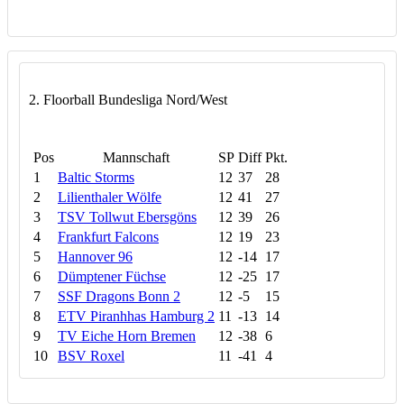
2. Floorball Bundesliga Nord/West
Pos
Mannschaft
SP
Diff
Pkt.
1
Baltic Storms
12
37
28
2
Lilienthaler Wölfe
12
41
27
3
TSV Tollwut Ebersgöns
12
39
26
4
Frankfurt Falcons
12
19
23
5
Hannover 96
12
-14
17
6
Dümptener Füchse
12
-25
17
7
SSF Dragons Bonn 2
12
-5
15
8
ETV Piranhhas Hamburg 2
11
-13
14
9
TV Eiche Horn Bremen
12
-38
6
10
BSV Roxel
11
-41
4