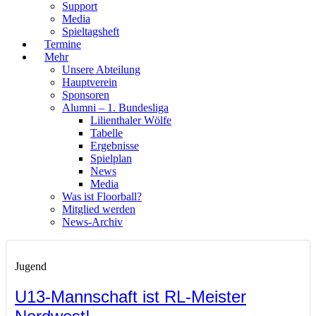
Support
Media
Spieltagsheft
Termine
Mehr
Unsere Abteilung
Hauptverein
Sponsoren
Alumni – 1. Bundesliga
Lilienthaler Wölfe
Tabelle
Ergebnisse
Spielplan
News
Media
Was ist Floorball?
Mitglied werden
News-Archiv
Jugend
U13-Mannschaft ist RL-Meister