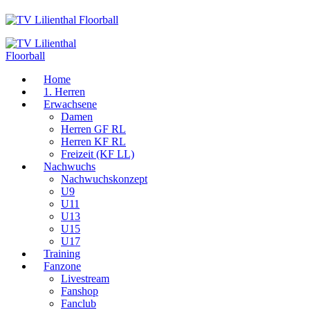
Home
1. Herren
Erwachsene
Damen
Herren GF RL
Herren KF RL
Freizeit (KF LL)
Nachwuchs
Nachwuchskonzept
U9
U11
U13
U15
U17
Training
Fanzone
Livestream
Fanshop
Fanclub