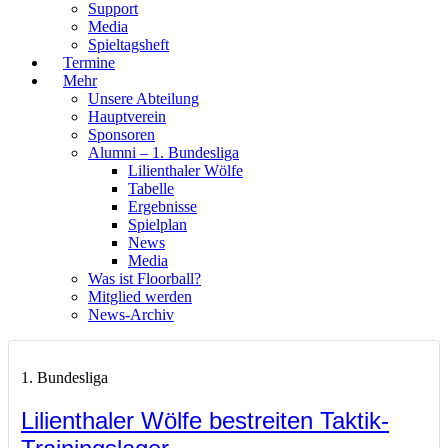
Support
Media
Spieltagsheft
Termine
Mehr
Unsere Abteilung
Hauptverein
Sponsoren
Alumni – 1. Bundesliga
Lilienthaler Wölfe
Tabelle
Ergebnisse
Spielplan
News
Media
Was ist Floorball?
Mitglied werden
News-Archiv
1. Bundesliga
Lilienthaler Wölfe bestreiten Taktik-