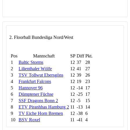
2. Floorball Bundesliga Nord/West
Pos
Mannschaft
SP
Diff
Pkt.
1
Baltic Storms
12
37
28
2
Lilienthaler Wölfe
12
41
27
3
TSV Tollwut Ebersgöns
12
39
26
4
Frankfurt Falcons
12
19
23
5
Hannover 96
12
-14
17
6
Dümptener Füchse
12
-25
17
7
SSF Dragons Bonn 2
12
-5
15
8
ETV Piranhhas Hamburg 2
11
-13
14
9
TV Eiche Horn Bremen
12
-38
6
10
BSV Roxel
11
-41
4