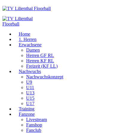
Home
1. Herren
Erwachsene
Damen
Herren GF RL
Herren KF RL
Freizeit (KF LL)
Nachwuchs
Nachwuchskonzept
U9
U11
U13
U15
U17
Training
Fanzone
Livestream
Fanshop
Fanclub