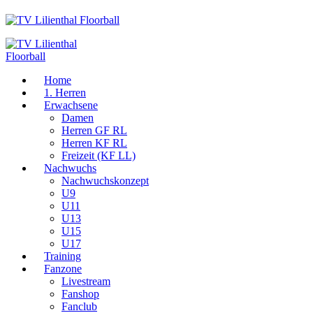
Home
1. Herren
Erwachsene
Damen
Herren GF RL
Herren KF RL
Freizeit (KF LL)
Nachwuchs
Nachwuchskonzept
U9
U11
U13
U15
U17
Training
Fanzone
Livestream
Fanshop
Fanclub