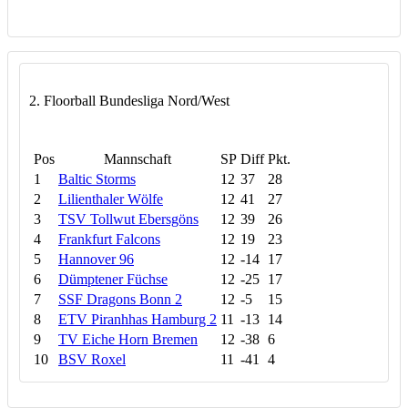
2. Floorball Bundesliga Nord/West
Pos
Mannschaft
SP
Diff
Pkt.
1
Baltic Storms
12
37
28
2
Lilienthaler Wölfe
12
41
27
3
TSV Tollwut Ebersgöns
12
39
26
4
Frankfurt Falcons
12
19
23
5
Hannover 96
12
-14
17
6
Dümptener Füchse
12
-25
17
7
SSF Dragons Bonn 2
12
-5
15
8
ETV Piranhhas Hamburg 2
11
-13
14
9
TV Eiche Horn Bremen
12
-38
6
10
BSV Roxel
11
-41
4