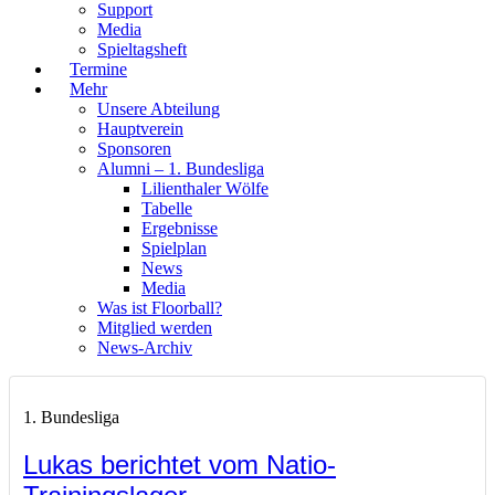
Support
Media
Spieltagsheft
Termine
Mehr
Unsere Abteilung
Hauptverein
Sponsoren
Alumni – 1. Bundesliga
Lilienthaler Wölfe
Tabelle
Ergebnisse
Spielplan
News
Media
Was ist Floorball?
Mitglied werden
News-Archiv
1. Bundesliga
Lukas berichtet vom Natio-