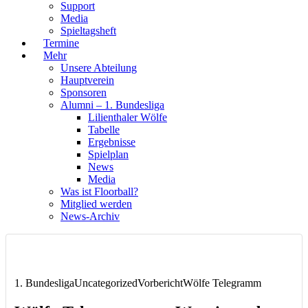
Support
Media
Spieltagsheft
Termine
Mehr
Unsere Abteilung
Hauptverein
Sponsoren
Alumni – 1. Bundesliga
Lilienthaler Wölfe
Tabelle
Ergebnisse
Spielplan
News
Media
Was ist Floorball?
Mitglied werden
News-Archiv
1. Bundesliga
Uncategorized
Vorbericht
Wölfe Telegramm