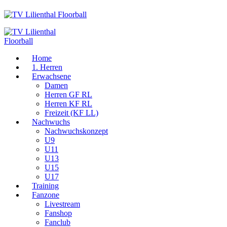
Home
1. Herren
Erwachsene
Damen
Herren GF RL
Herren KF RL
Freizeit (KF LL)
Nachwuchs
Nachwuchskonzept
U9
U11
U13
U15
U17
Training
Fanzone
Livestream
Fanshop
Fanclub