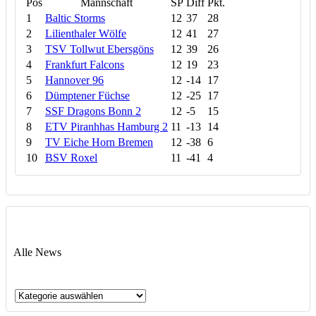
Pos
Mannschaft
SP
Diff
Pkt.
1
Baltic Storms
12
37
28
2
Lilienthaler Wölfe
12
41
27
3
TSV Tollwut Ebersgöns
12
39
26
4
Frankfurt Falcons
12
19
23
5
Hannover 96
12
-14
17
6
Dümptener Füchse
12
-25
17
7
SSF Dragons Bonn 2
12
-5
15
8
ETV Piranhhas Hamburg 2
11
-13
14
9
TV Eiche Horn Bremen
12
-38
6
10
BSV Roxel
11
-41
4
Alle News
Alle
News