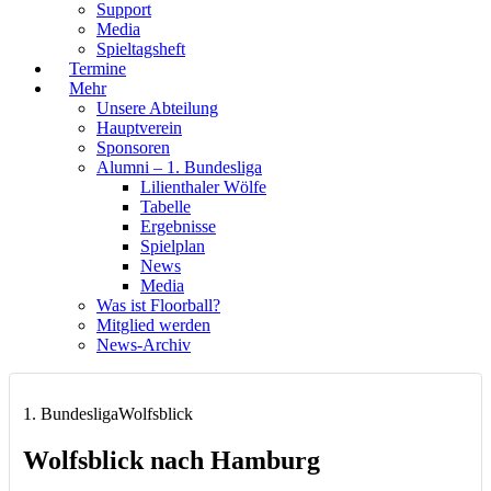
Support
Media
Spieltagsheft
Termine
Mehr
Unsere Abteilung
Hauptverein
Sponsoren
Alumni – 1. Bundesliga
Lilienthaler Wölfe
Tabelle
Ergebnisse
Spielplan
News
Media
Was ist Floorball?
Mitglied werden
News-Archiv
1. Bundesliga
Wolfsblick
Wolfsblick nach Hamburg