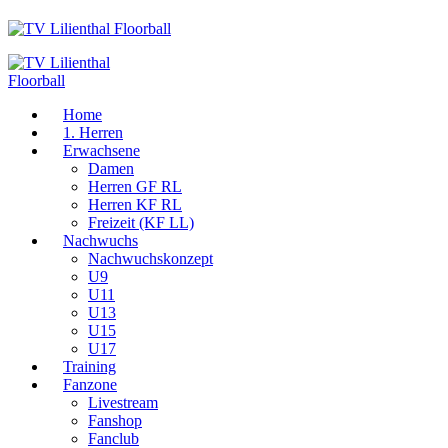
Home
1. Herren
Erwachsene
Damen
Herren GF RL
Herren KF RL
Freizeit (KF LL)
Nachwuchs
Nachwuchskonzept
U9
U11
U13
U15
U17
Training
Fanzone
Livestream
Fanshop
Fanclub