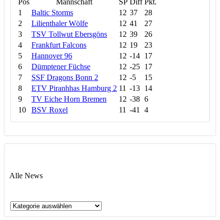
Pos
Mannschaft
SP
Diff
Pkt.
1
Baltic Storms
12
37
28
2
Lilienthaler Wölfe
12
41
27
3
TSV Tollwut Ebersgöns
12
39
26
4
Frankfurt Falcons
12
19
23
5
Hannover 96
12
-14
17
6
Dümptener Füchse
12
-25
17
7
SSF Dragons Bonn 2
12
-5
15
8
ETV Piranhhas Hamburg 2
11
-13
14
9
TV Eiche Horn Bremen
12
-38
6
10
BSV Roxel
11
-41
4
Alle News
Alle
News