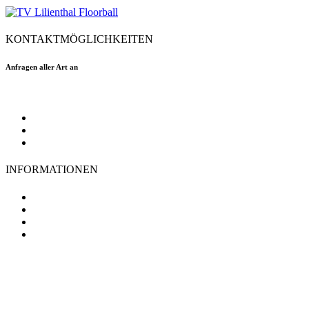
KONTAKTMÖGLICHKEITEN
Anfragen aller Art an
floorball@tvlilienthal.de
Facebook
Twitter
Instagram
INFORMATIONEN
TV Lilienthal
Mitgliedschaft
Impressum
Datenschutz