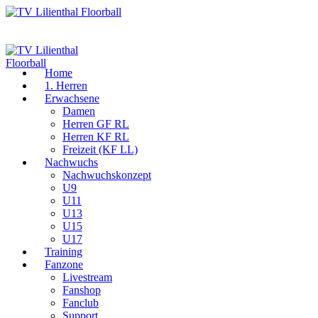
Home
1. Herren
Erwachsene
Damen
Herren GF RL
Herren KF RL
Freizeit (KF LL)
Nachwuchs
Nachwuchskonzept
U9
U11
U13
U15
U17
Training
Fanzone
Livestream
Fanshop
Fanclub
Support