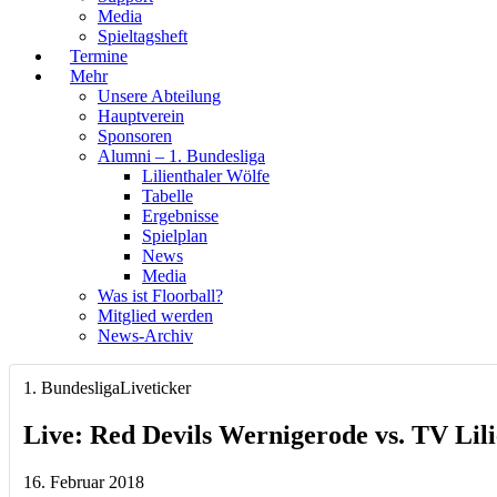
Media
Spieltagsheft
Termine
Mehr
Unsere Abteilung
Hauptverein
Sponsoren
Alumni – 1. Bundesliga
Lilienthaler Wölfe
Tabelle
Ergebnisse
Spielplan
News
Media
Was ist Floorball?
Mitglied werden
News-Archiv
1. Bundesliga
Liveticker
Live: Red Devils Wernigerode vs. TV Lili
16. Februar 2018