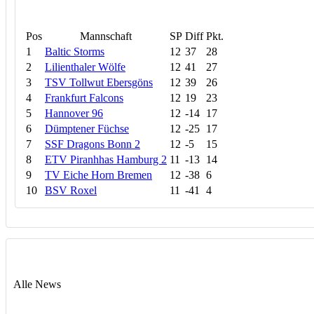
Pos
Mannschaft
SP
Diff
Pkt.
1
Baltic Storms
12
37
28
2
Lilienthaler Wölfe
12
41
27
3
TSV Tollwut Ebersgöns
12
39
26
4
Frankfurt Falcons
12
19
23
5
Hannover 96
12
-14
17
6
Dümptener Füchse
12
-25
17
7
SSF Dragons Bonn 2
12
-5
15
8
ETV Piranhhas Hamburg 2
11
-13
14
9
TV Eiche Horn Bremen
12
-38
6
10
BSV Roxel
11
-41
4
Alle News