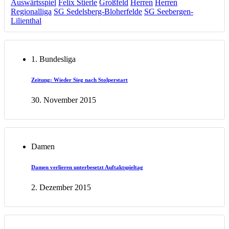
Auswärtsspiel
Felix Stierle
Großfeld
Herren
Herren
Regionalliga
SG Sedelsberg-Bloherfelde
SG Seebergen-
Lilienthal
1. Bundesliga
Zeitung: Wieder Sieg nach Stolperstart
30. November 2015
Damen
Damen verlieren unterbesetzt Auftaktspieltag
2. Dezember 2015