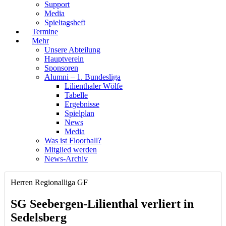
Support
Media
Spieltagsheft
Termine
Mehr
Unsere Abteilung
Hauptverein
Sponsoren
Alumni – 1. Bundesliga
Lilienthaler Wölfe
Tabelle
Ergebnisse
Spielplan
News
Media
Was ist Floorball?
Mitglied werden
News-Archiv
Herren Regionalliga GF
SG Seebergen-Lilienthal verliert in
Sedelsberg