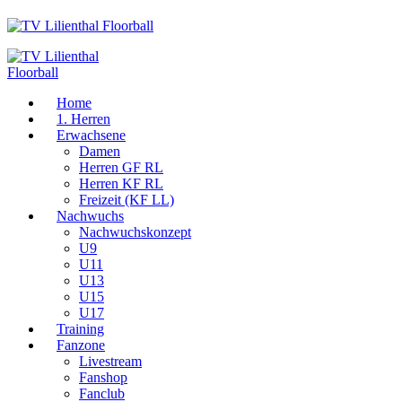
Home
1. Herren
Erwachsene
Damen
Herren GF RL
Herren KF RL
Freizeit (KF LL)
Nachwuchs
Nachwuchskonzept
U9
U11
U13
U15
U17
Training
Fanzone
Livestream
Fanshop
Fanclub