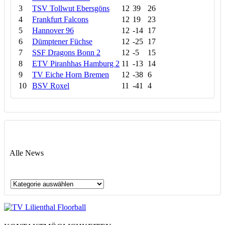
3
TSV Tollwut Ebersgöns
12
39
26
4
Frankfurt Falcons
12
19
23
5
Hannover 96
12
-14
17
6
Dümptener Füchse
12
-25
17
7
SSF Dragons Bonn 2
12
-5
15
8
ETV Piranhhas Hamburg 2
11
-13
14
9
TV Eiche Horn Bremen
12
-38
6
10
BSV Roxel
11
-41
4
Alle News
Alle
News