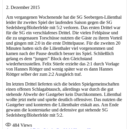
2. Dezember 2015
Am vergangenen Wochenende hat die SG Seebergen-Lilienthal
leider ihr zweites Spiel der laufenden Saison gegen die SG
Sedelsberg/Bloherfelde mit 5:2 verloren. Das ersten Drittel war
für die SG ein verschlafenes Drittel. Die vielen Fehlpässe und
die zu ungenauen Torschüsse nutzten die Gäste zu ihrem Vorteil
und gingen mit 2:0 in die erste Drittelpause. Für die zweiten 20
Minuten hatten sich die Lilienthaler viel vorgenommen und
kamen nach der Pause deutlich besser ins Spiel. Schließlich
gelang es dem “jungen” Block den Gleichstand
wiederherzustellen. Felix Stierle erzielte das 2:1 durch Vorlage
von Hannes Röttger und wenig später war es dann Hannes
Röttger selber der zum 2:2 Ausgleich traf.
Im letzten Drittel lieferten sich die beiden Spielgemeinschaften
einen offenen Schlagabtausch, allerdings war durch die gut
stehende Abwehr der Gastgeber kein Durchkommen. Lilienthal
wollte jetzt mehr und spielte deutlich offensiver. Das nutzten die
Gastgeber und konterten die Lilienthaler eiskalt aus. Am Ende
gewann die konterstarke und defensive gut stehende SG
Sedelsberg/Bloherfelde mit 5:2.
484
Views