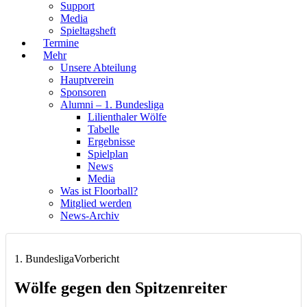
Support
Media
Spieltagsheft
Termine
Mehr
Unsere Abteilung
Hauptverein
Sponsoren
Alumni – 1. Bundesliga
Lilienthaler Wölfe
Tabelle
Ergebnisse
Spielplan
News
Media
Was ist Floorball?
Mitglied werden
News-Archiv
1. Bundesliga
Vorbericht
Wölfe gegen den Spitzenreiter