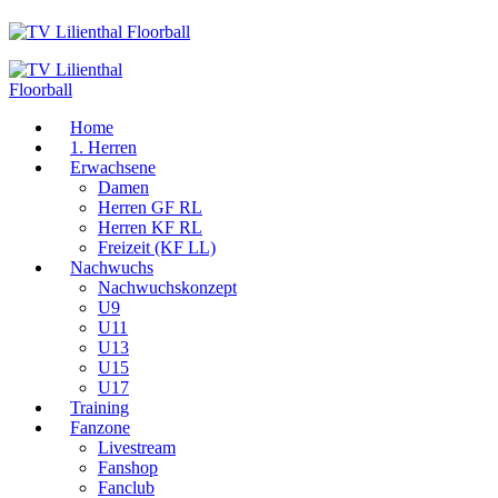
Home
1. Herren
Erwachsene
Damen
Herren GF RL
Herren KF RL
Freizeit (KF LL)
Nachwuchs
Nachwuchskonzept
U9
U11
U13
U15
U17
Training
Fanzone
Livestream
Fanshop
Fanclub