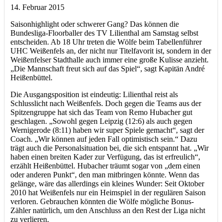
14. Februar 2015
Saisonhighlight oder schwerer Gang? Das können die
Bundesliga-Floorballer des TV Lilienthal am Samstag selbst
entscheiden. Ab 18 Uhr treten die Wölfe beim Tabellenführer
UHC Weißenfels an, der nicht nur Titelfavorit ist, sondern in der
Weißenfelser Stadthalle auch immer eine große Kulisse anzieht.
„Die Mannschaft freut sich auf das Spiel“, sagt Kapitän André
Heißenbüttel.
Die Ausgangsposition ist eindeutig: Lilienthal reist als
Schlusslicht nach Weißenfels. Doch gegen die Teams aus der
Spitzengruppe hat sich das Team von Remo Hubacher gut
geschlagen. „Sowohl gegen Leipzig (12:6) als auch gegen
Wernigerode (8:11) haben wir super Spiele gemacht“, sagt der
Coach. „Wir können auf jeden Fall optimistisch sein.“ Dazu
trägt auch die Personalsituation bei, die sich entspannt hat. „Wir
haben einen breiten Kader zur Verfügung, das ist erfreulich“,
erzählt Heißenbüttel. Hubacher träumt sogar von „dem einen
oder anderen Punkt“, den man mitbringen könnte. Wenn das
gelänge, wäre das allerdings ein kleines Wunder: Seit Oktober
2010 hat Weißenfels nur ein Heimspiel in der regulären Saison
verloren. Gebrauchen könnten die Wölfe mögliche Bonus-
Zähler natürlich, um den Anschluss an den Rest der Liga nicht
zu verlieren.