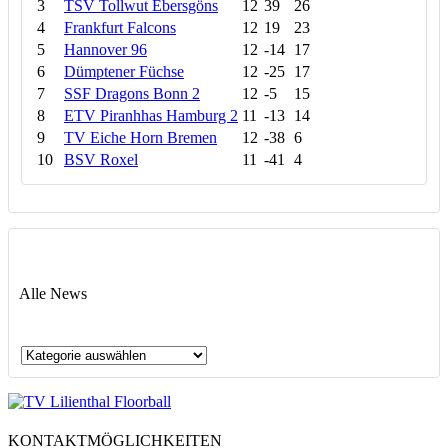
3
TSV Tollwut Ebersgöns
12
39
26
4
Frankfurt Falcons
12
19
23
5
Hannover 96
12
-14
17
6
Dümptener Füchse
12
-25
17
7
SSF Dragons Bonn 2
12
-5
15
8
ETV Piranhhas Hamburg 2
11
-13
14
9
TV Eiche Horn Bremen
12
-38
6
10
BSV Roxel
11
-41
4
Alle News
Alle
News
KONTAKTMÖGLICHKEITEN