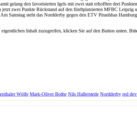
it gelang den favorisierten Igels mit zwei statt erhofften drei Punkten 
n jetzt zwei Punkte Rückstand auf den fünftplatzierten MFBC Leipzig
r. Am Samstag steht das Nordderby gegen den ETV Piranhhas Hamburg a
 eigentlichen Inhalt zuzugreifen, klicken Sie auf den Button unten. Bit
ienthaler Wölfe
Mark-Oliver Bothe
Nils Hallerstede
Nordderby
red dev