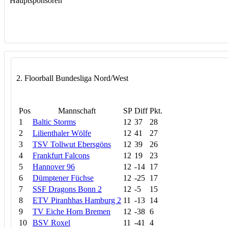
Hauptsponsoren
2. Floorball Bundesliga Nord/West
Pos
Mannschaft
SP
Diff
Pkt.
1
Baltic Storms
12
37
28
2
Lilienthaler Wölfe
12
41
27
3
TSV Tollwut Ebersgöns
12
39
26
4
Frankfurt Falcons
12
19
23
5
Hannover 96
12
-14
17
6
Dümptener Füchse
12
-25
17
7
SSF Dragons Bonn 2
12
-5
15
8
ETV Piranhhas Hamburg 2
11
-13
14
9
TV Eiche Horn Bremen
12
-38
6
10
BSV Roxel
11
-41
4