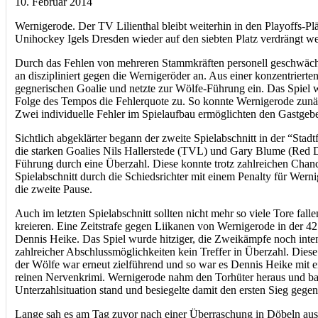
10. Februar 2014
Wernigerode. Der TV Lilienthal bleibt weiterhin in den Playoffs-
Unihockey Igels Dresden wieder auf den siebten Platz verdrängt werd
Durch das Fehlen von mehreren Stammkräften personell geschwächt,
an diszipliniert gegen die Wernigeröder an. Aus einer konzentriert
gegnerischen Goalie und netzte zur Wölfe-Führung ein. Das Spiel w
Folge des Tempos die Fehlerquote zu. So konnte Wernigerode zunä
Zwei individuelle Fehler im Spielaufbau ermöglichten den Gastgeber
Sichtlich abgeklärter begann der zweite Spielabschnitt in der “Sta
die starken Goalies Nils Hallerstede (TVL) und Gary Blume (Red D
Führung durch eine Überzahl. Diese konnte trotz zahlreichen Chanc
Spielabschnitt durch die Schiedsrichter mit einem Penalty für Wer
die zweite Pause.
Auch im letzten Spielabschnitt sollten nicht mehr so viele Tore f
kreieren. Eine Zeitstrafe gegen Liikanen von Wernigerode in der 4
Dennis Heike. Das Spiel wurde hitziger, die Zweikämpfe noch inten
zahlreicher Abschlussmöglichkeiten kein Treffer in Überzahl. Diese
der Wölfe war erneut zielführend und so war es Dennis Heike mit e
reinen Nervenkrimi. Wernigerode nahm den Torhüter heraus und baut
Unterzahlsituation stand und besiegelte damit den ersten Sieg gegen
Lange sah es am Tag zuvor nach einer Überraschung in Döbeln aus.