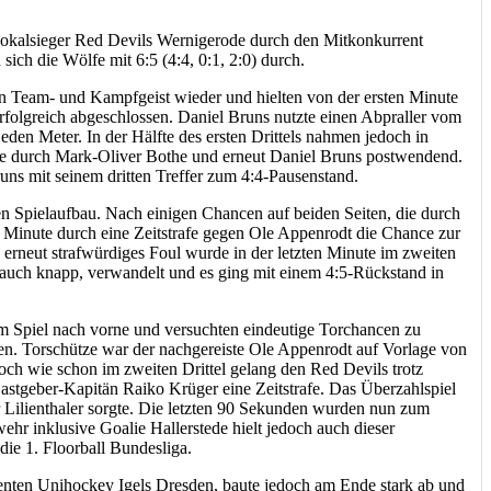
 Pokalsieger Red Devils Wernigerode durch den Mitkonkurrent
ich die Wölfe mit 6:5 (4:4, 0:1, 2:0) durch.
en Team- und Kampfgeist wieder und hielten von der ersten Minute
erfolgreich abgeschlossen. Daniel Bruns nutzte einen Abpraller vom
en Meter. In der Hälfte des ersten Drittels nahmen jedoch in
ore durch Mark-Oliver Bothe und erneut Daniel Bruns postwendend.
uns mit seinem dritten Treffer zum 4:4-Pausenstand.
gen Spielaufbau. Nach einigen Chancen auf beiden Seiten, die durch
 Minute durch eine Zeitstrafe gegen Ole Appenrodt die Chance zur
erneut strafwürdiges Foul wurde in der letzten Minute im zweiten
 auch knapp, verwandelt und es ging mit einem 4:5-Rückstand in
 im Spiel nach vorne und versuchten eindeutige Torchancen zu
len. Torschütze war der nachgereiste Ole Appenrodt auf Vorlage von
ch wie schon im zweiten Drittel gelang den Red Devils trotz
Gastgeber-Kapitän Raiko Krüger eine Zeitstrafe. Das Überzahlspiel
r Lilienthaler sorgte. Die letzten 90 Sekunden wurden nun zum
hr inklusive Goalie Hallerstede hielt jedoch auch dieser
die 1. Floorball Bundesliga.
renten Unihockey Igels Dresden, baute jedoch am Ende stark ab und