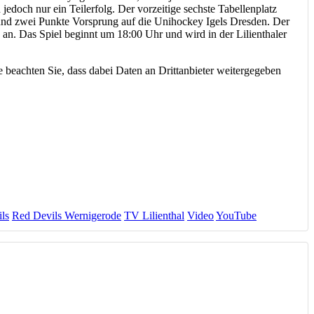
jedoch nur ein Teilerfolg. Der vorzeitige sechste Tabellenplatz
 und zwei Punkte Vorsprung auf die Unihockey Igels Dresden. Der
n. Das Spiel beginnt um 18:00 Uhr und wird in der Lilienthaler
te beachten Sie, dass dabei Daten an Drittanbieter weitergegeben
ils
Red Devils Wernigerode
TV Lilienthal
Video
YouTube