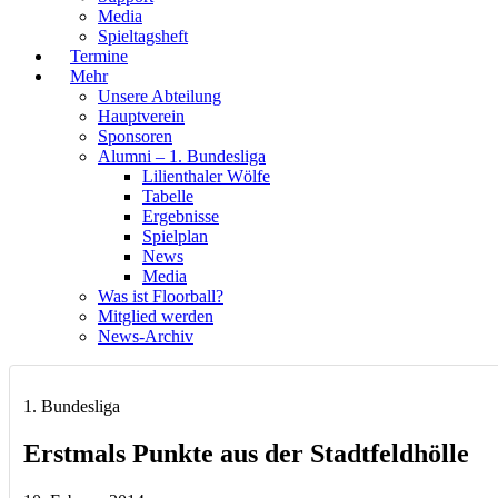
Media
Spieltagsheft
Termine
Mehr
Unsere Abteilung
Hauptverein
Sponsoren
Alumni – 1. Bundesliga
Lilienthaler Wölfe
Tabelle
Ergebnisse
Spielplan
News
Media
Was ist Floorball?
Mitglied werden
News-Archiv
1. Bundesliga
Erstmals Punkte aus der Stadtfeldhölle