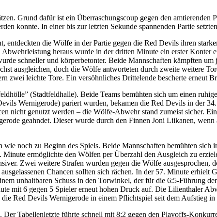
Plätzen. Grund dafür ist ein Überraschungscoup gegen den amtierenden
en konnte. In einer bis zur letzten Sekunde spannenden Partie setzten s
 entdeckten die Wölfe in der Partie gegen die Red Devils ihren stark
en Abwehrleistung heraus wurde in der dritten Minute ein erster Konter 
urde schneller und körperbetonter. Beide Mannschaften kämpften um jed
chst ausgleichen, doch die Wölfe antworteten durch zweite weitere T
n zwei leichte Tore. Ein versöhnliches Drittelende bescherte erneut Br
dtfeldhölle” (Stadtfeldhalle). Beide Teams bemühten sich um einen ruhi
evils Wernigerode) pariert wurden, bekamen die Red Devils in der 34.
en nicht genutzt werden – die Wölfe-Abwehr stand zumeist sicher. Ein 
nigerode geahndet. Dieser wurde durch den Finnen Joni Liikanen, wenn
allen wie noch zu Beginn des Spiels. Beide Mannschaften bemühten sich
2. Minute ermöglichte den Wölfen per Überzahl den Ausgleich zu erzie
siver. Zwei weitere Strafen wurden gegen die Wölfe ausgesprochen, do
 ausgelassenen Chancen sollten sich rächen. In der 57. Minute erhielt 
inem unhaltbaren Schuss in den Torwinkel, der für die 6:5-Führung de
e mit 6 gegen 5 Spieler erneut hohen Druck auf. Die Lilienthaler Abwe
 die Red Devils Wernigerode in einem Pflichtspiel seit dem Aufstieg in 
 Der Tabellenletzte führte schnell mit 8:2 gegen den Playoffs-Konkur