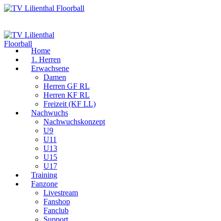
Home
1. Herren
Erwachsene
Damen
Herren GF RL
Herren KF RL
Freizeit (KF LL)
Nachwuchs
Nachwuchskonzept
U9
U11
U13
U15
U17
Training
Fanzone
Livestream
Fanshop
Fanclub
Support