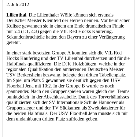
2. Juli 2012
Lilienthal.
Die Lilienthaler Wölfe können sich erstmals
Deutscher Meister Kleinfeld der Herren nennen. Vor heimischer
Kulisse gewannen sie in einem am Ende dramatischen Finale
mit 5:4 (1:1, 4:3) gegen die VfL Red Hocks Kaufering.
Sekundenbruchteile hatten den Bayern zu einer Verlängerung
gefehlt.
In einer stark besetzten Gruppe A konnten sich die VfL Red
Hocks Kaufering und der TV Lilienthal durchsetzen und für die
Halbfinals qualifizieren. Die DJK Holzbüttgen, welche in der
regionalen Qualifikation den amtierenden Deutschen Meister
TSV Berkersheim bezwang, belegte den dritten Tabellenplatz.
Im Spiel um Platz 5 gewannen sie deutlich gegen den USV
Floorball Jena mit 10:2. In der Gruppe B wurde es noch
spannender. Nach den Gruppenspielen waren gleich drei Teams
punktgleich in der Abschlusstabelle. Dank des Torverhältnisses
qualifizierten sich der SV Internationale Schule Hannover als
Gruppensieger und der TV Südkamen als Zweitplatzierter für
die beiden Halbfinals. Der USV Floorball Jena musste sich mit
dem undankbaren dritten Platz zufrieden geben.