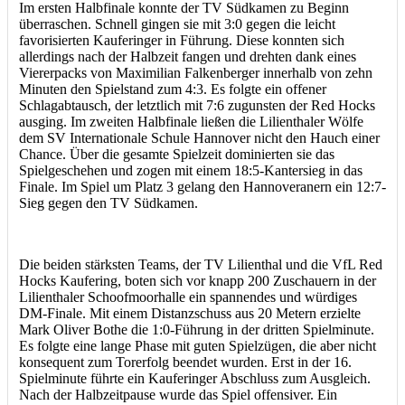
Im ersten Halbfinale konnte der TV Südkamen zu Beginn
überraschen. Schnell gingen sie mit 3:0 gegen die leicht
favorisierten Kauferinger in Führung. Diese konnten sich
allerdings nach der Halbzeit fangen und drehten dank eines
Viererpacks von Maximilian Falkenberger innerhalb von zehn
Minuten den Spielstand zum 4:3. Es folgte ein offener
Schlagabtausch, der letztlich mit 7:6 zugunsten der Red Hocks
ausging. Im zweiten Halbfinale ließen die Lilienthaler Wölfe
dem SV Internationale Schule Hannover nicht den Hauch einer
Chance. Über die gesamte Spielzeit dominierten sie das
Spielgeschehen und zogen mit einem 18:5-Kantersieg in das
Finale. Im Spiel um Platz 3 gelang den Hannoveranern ein 12:7-
Sieg gegen den TV Südkamen.
Die beiden stärksten Teams, der TV Lilienthal und die VfL Red
Hocks Kaufering, boten sich vor knapp 200 Zuschauern in der
Lilienthaler Schoofmoorhalle ein spannendes und würdiges
DM-Finale. Mit einem Distanzschuss aus 20 Metern erzielte
Mark Oliver Bothe die 1:0-Führung in der dritten Spielminute.
Es folgte eine lange Phase mit guten Spielzügen, die aber nicht
konsequent zum Torerfolg beendet wurden. Erst in der 16.
Spielminute führte ein Kauferinger Abschluss zum Ausgleich.
Nach der Halbzeitpause wurde das Spiel offensiver. Ein