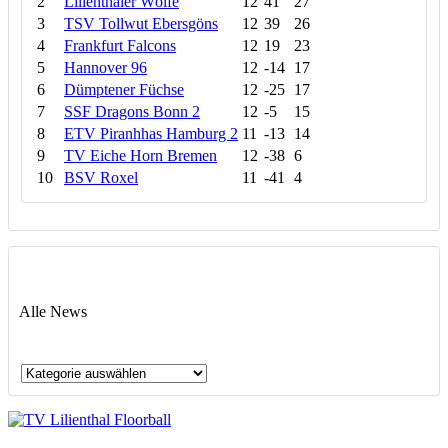
2
Lilienthaler Wölfe
12
41
27
3
TSV Tollwut Ebersgöns
12
39
26
4
Frankfurt Falcons
12
19
23
5
Hannover 96
12
-14
17
6
Dümptener Füchse
12
-25
17
7
SSF Dragons Bonn 2
12
-5
15
8
ETV Piranhhas Hamburg 2
11
-13
14
9
TV Eiche Horn Bremen
12
-38
6
10
BSV Roxel
11
-41
4
Alle News
Alle
News