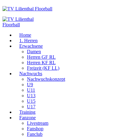
Home
1. Herren
Erwachsene
Damen
Herren GF RL
Herren KF RL
Freizeit (KF LL)
Nachwuchs
Nachwuchskonzept
U9
U11
U13
U15
U17
Training
Fanzone
Livestream
Fanshop
Fanclub