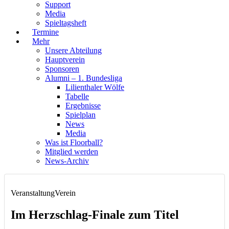
Support
Media
Spieltagsheft
Termine
Mehr
Unsere Abteilung
Hauptverein
Sponsoren
Alumni – 1. Bundesliga
Lilienthaler Wölfe
Tabelle
Ergebnisse
Spielplan
News
Media
Was ist Floorball?
Mitglied werden
News-Archiv
Veranstaltung
Verein
Im Herzschlag-Finale zum Titel