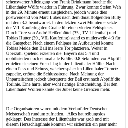
sehenswerter Alleingang von Frank Brinkmann brachte die
Lilienthaler Wölfe wieder in Führung. Zwar konnte Stefan Weh
in der 29. Minute erneut ausgleichen, jedoch wurde dies
postwendend von Marc Lubes nach dem darauffolgenden Bully
mit dem 3:2 beantwortet. In den letzten zwei Minuten ersetzte
der VfL Kaufering den Goalie für einen vierten Feldspieler.
Durch Tore von André Heißenbüttel (35., TV Lilienthal) und
Tobias Hutter (39., VfL Kaufering) stand es mittlerweile 4:3 für
die Gastgeber. Nach einem Fehlpass im Aufbauspiel konnte
Tobias Melde den Ball ins leere Tor platzieren. Weiter in
Überzahl spielend erzielten die Bayern das 5:4 und
mobilisierten noch einmal alle Kräfte. 0.8 Sekunden vor Abpfiff
erhielten sie einen Freischlag in der Lilienthaler Hälfte. Nach
einem Pass und Schuss, welcher später im Lilienthaler Tornetz
zappelte, ertönte die Schlusssirene. Nach Meinung der
Unparteiischen jedoch überquerte der Ball erst nach Abpfiff die
Torlinie. Eine harte, aber wohl richtige Entscheidung. Bei den
Lilienthaler Wölfen kannte der Jubel keine Grenzen mehr.
Die Organisatoren waren mit dem Verlauf der Deutschen
Meisterschaft rundum zufrieden. „Alles hat reibungslos
geklappt. Das Interesse der Lilienthaler war groß und mit
diesem Herzschlagfinale konnten wir sicherlich ein paar mehr