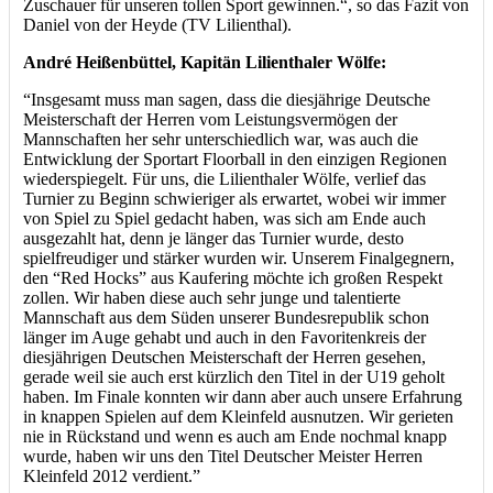
Zuschauer für unseren tollen Sport gewinnen.“, so das Fazit von
Daniel von der Heyde (TV Lilienthal).
André Heißenbüttel, Kapitän Lilienthaler Wölfe:
“Insgesamt muss man sagen, dass die diesjährige Deutsche
Meisterschaft der Herren vom Leistungsvermögen der
Mannschaften her sehr unterschiedlich war, was auch die
Entwicklung der Sportart Floorball in den einzigen Regionen
wiederspiegelt. Für uns, die Lilienthaler Wölfe, verlief das
Turnier zu Beginn schwieriger als erwartet, wobei wir immer
von Spiel zu Spiel gedacht haben, was sich am Ende auch
ausgezahlt hat, denn je länger das Turnier wurde, desto
spielfreudiger und stärker wurden wir. Unserem Finalgegnern,
den “Red Hocks” aus Kaufering möchte ich großen Respekt
zollen. Wir haben diese auch sehr junge und talentierte
Mannschaft aus dem Süden unserer Bundesrepublik schon
länger im Auge gehabt und auch in den Favoritenkreis der
diesjährigen Deutschen Meisterschaft der Herren gesehen,
gerade weil sie auch erst kürzlich den Titel in der U19 geholt
haben. Im Finale konnten wir dann aber auch unsere Erfahrung
in knappen Spielen auf dem Kleinfeld ausnutzen. Wir gerieten
nie in Rückstand und wenn es auch am Ende nochmal knapp
wurde, haben wir uns den Titel Deutscher Meister Herren
Kleinfeld 2012 verdient.”