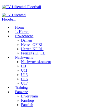
Home
1. Herren
Erwachsene
Damen
Herren GF RL
Herren KF RL
Freizeit (KF LL)
Nachwuchs
Nachwuchskonzept
U9
U11
U13
U15
U17
Training
Fanzone
Livestream
Fanshop
Fanclub