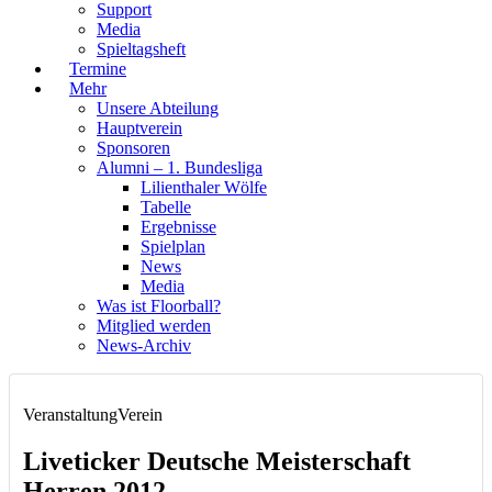
Support
Media
Spieltagsheft
Termine
Mehr
Unsere Abteilung
Hauptverein
Sponsoren
Alumni – 1. Bundesliga
Lilienthaler Wölfe
Tabelle
Ergebnisse
Spielplan
News
Media
Was ist Floorball?
Mitglied werden
News-Archiv
Veranstaltung
Verein
Liveticker Deutsche Meisterschaft
Herren 2012