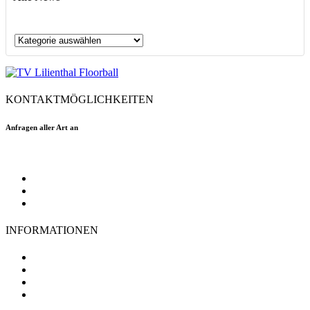
Alle
News
KONTAKTMÖGLICHKEITEN
Anfragen aller Art an
floorball@tvlilienthal.de
Facebook
Twitter
Instagram
INFORMATIONEN
TV Lilienthal
Mitgliedschaft
Impressum
Datenschutz