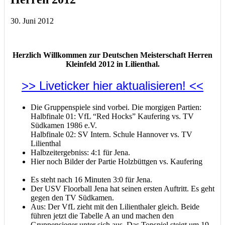
30. Juni 2012
Herzlich Willkommen zur Deutschen Meisterschaft Herren
Kleinfeld 2012 in Lilienthal.
>> Liveticker hier aktualisieren! <<
Die Gruppenspiele sind vorbei. Die morgigen Partien:
Halbfinale 01: VfL “Red Hocks” Kaufering vs. TV
Südkamen 1986 e.V.
Halbfinale 02: SV Intern. Schule Hannover vs. TV
Lilienthal
Halbzeitergebniss: 4:1 für Jena.
Hier noch Bilder der Partie Holzbüttgen vs. Kaufering
Es steht nach 16 Minuten 3:0 für Jena.
Der USV Floorball Jena hat seinen ersten Auftritt. Es geht
gegen den TV Südkamen.
Aus: Der VfL zieht mit den Lilienthaler gleich. Beide
führen jetzt die Tabelle A an und machen den
Gruppensieger unter sich aus. Das Topspiel steigt um 19