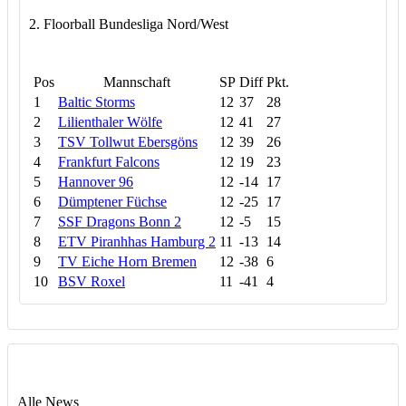
2. Floorball Bundesliga Nord/West
Pos
Mannschaft
SP
Diff
Pkt.
1
Baltic Storms
12
37
28
2
Lilienthaler Wölfe
12
41
27
3
TSV Tollwut Ebersgöns
12
39
26
4
Frankfurt Falcons
12
19
23
5
Hannover 96
12
-14
17
6
Dümptener Füchse
12
-25
17
7
SSF Dragons Bonn 2
12
-5
15
8
ETV Piranhhas Hamburg 2
11
-13
14
9
TV Eiche Horn Bremen
12
-38
6
10
BSV Roxel
11
-41
4
Alle News