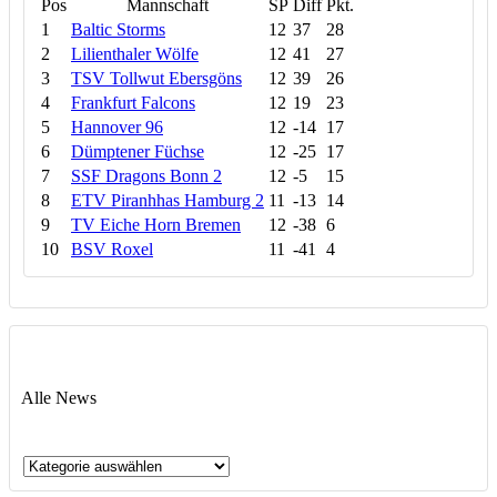
Pos
Mannschaft
SP
Diff
Pkt.
1
Baltic Storms
12
37
28
2
Lilienthaler Wölfe
12
41
27
3
TSV Tollwut Ebersgöns
12
39
26
4
Frankfurt Falcons
12
19
23
5
Hannover 96
12
-14
17
6
Dümptener Füchse
12
-25
17
7
SSF Dragons Bonn 2
12
-5
15
8
ETV Piranhhas Hamburg 2
11
-13
14
9
TV Eiche Horn Bremen
12
-38
6
10
BSV Roxel
11
-41
4
Alle News
Alle
News