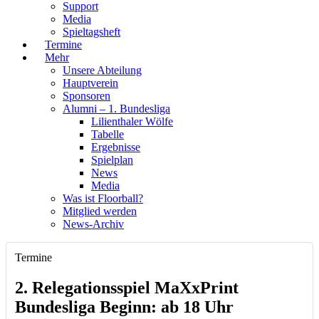
Support
Media
Spieltagsheft
Termine
Mehr
Unsere Abteilung
Hauptverein
Sponsoren
Alumni – 1. Bundesliga
Lilienthaler Wölfe
Tabelle
Ergebnisse
Spielplan
News
Media
Was ist Floorball?
Mitglied werden
News-Archiv
Termine
2. Relegationsspiel MaXxPrint
Bundesliga Beginn: ab 18 Uhr