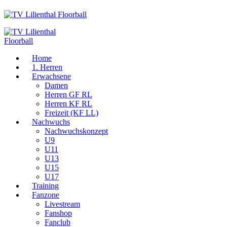
Home
1. Herren
Erwachsene
Damen
Herren GF RL
Herren KF RL
Freizeit (KF LL)
Nachwuchs
Nachwuchskonzept
U9
U11
U13
U15
U17
Training
Fanzone
Livestream
Fanshop
Fanclub