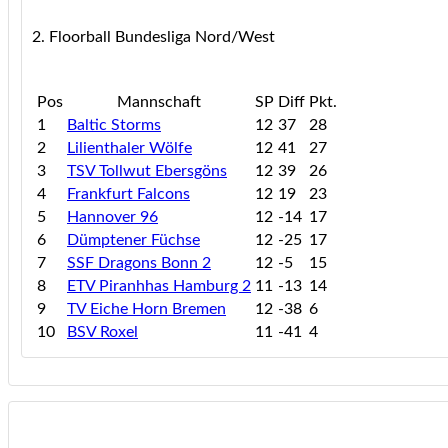
2. Floorball Bundesliga Nord/West
Pos
Mannschaft
SP
Diff
Pkt.
1
Baltic Storms
12
37
28
2
Lilienthaler Wölfe
12
41
27
3
TSV Tollwut Ebersgöns
12
39
26
4
Frankfurt Falcons
12
19
23
5
Hannover 96
12
-14
17
6
Dümptener Füchse
12
-25
17
7
SSF Dragons Bonn 2
12
-5
15
8
ETV Piranhhas Hamburg 2
11
-13
14
9
TV Eiche Horn Bremen
12
-38
6
10
BSV Roxel
11
-41
4