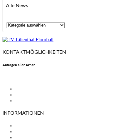
Alle News
Alle
News
KONTAKTMÖGLICHKEITEN
Anfragen aller Art an
floorball@tvlilienthal.de
Facebook
Twitter
Instagram
INFORMATIONEN
TV Lilienthal
Mitgliedschaft
Impressum