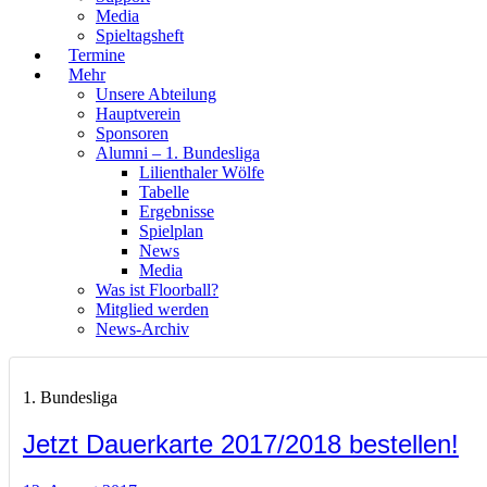
Media
Spieltagsheft
Termine
Mehr
Unsere Abteilung
Hauptverein
Sponsoren
Alumni – 1. Bundesliga
Lilienthaler Wölfe
Tabelle
Ergebnisse
Spielplan
News
Media
Was ist Floorball?
Mitglied werden
News-Archiv
1. Bundesliga
Jetzt Dauerkarte 2017/2018 bestellen!