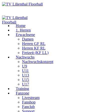
Home
1. Herren
Erwachsene
Damen
Herren GF RL
Herren KF RL
Freizeit (KF LL)
Nachwuchs
Nachwuchskonzept
U9
U11
U13
U15
U17
Training
Fanzone
Livestream
Fanshop
Fanclub
Support