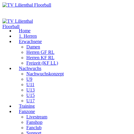
Home
1. Herren
Erwachsene
Damen
Herren GF RL
Herren KF RL
Freizeit (KF LL)
Nachwuchs
Nachwuchskonzept
U9
U11
U13
U15
U17
Training
Fanzone
Livestream
Fanshop
Fanclub
Support