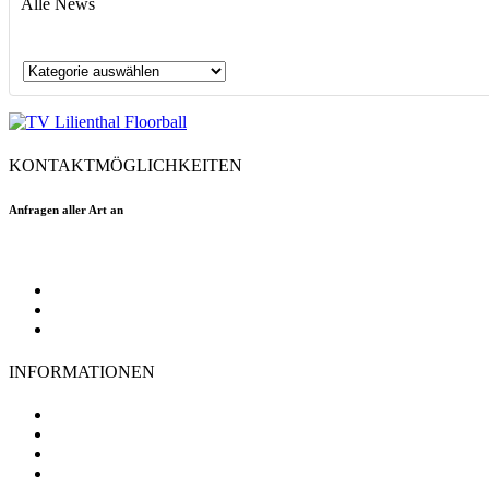
Alle News
Alle
News
KONTAKTMÖGLICHKEITEN
Anfragen aller Art an
floorball@tvlilienthal.de
Facebook
Twitter
Instagram
INFORMATIONEN
TV Lilienthal
Mitgliedschaft
Impressum
Datenschutz