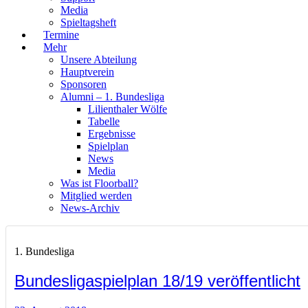
Media
Spieltagsheft
Termine
Mehr
Unsere Abteilung
Hauptverein
Sponsoren
Alumni – 1. Bundesliga
Lilienthaler Wölfe
Tabelle
Ergebnisse
Spielplan
News
Media
Was ist Floorball?
Mitglied werden
News-Archiv
1. Bundesliga
Bundesligaspielplan 18/19 veröffentlicht