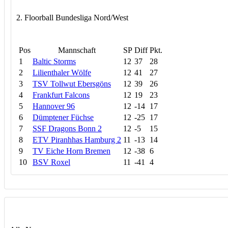
2. Floorball Bundesliga Nord/West
Pos
Mannschaft
SP
Diff
Pkt.
1
Baltic Storms
12
37
28
2
Lilienthaler Wölfe
12
41
27
3
TSV Tollwut Ebersgöns
12
39
26
4
Frankfurt Falcons
12
19
23
5
Hannover 96
12
-14
17
6
Dümptener Füchse
12
-25
17
7
SSF Dragons Bonn 2
12
-5
15
8
ETV Piranhhas Hamburg 2
11
-13
14
9
TV Eiche Horn Bremen
12
-38
6
10
BSV Roxel
11
-41
4