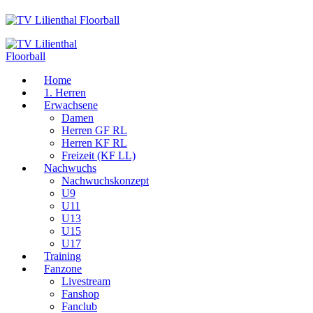
Home
1. Herren
Erwachsene
Damen
Herren GF RL
Herren KF RL
Freizeit (KF LL)
Nachwuchs
Nachwuchskonzept
U9
U11
U13
U15
U17
Training
Fanzone
Livestream
Fanshop
Fanclub