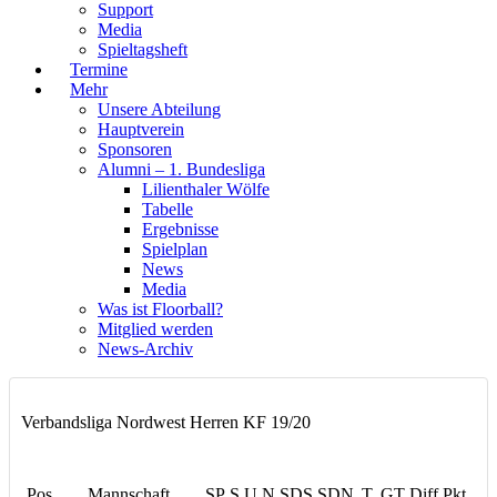
Support
Media
Spieltagsheft
Termine
Mehr
Unsere Abteilung
Hauptverein
Sponsoren
Alumni – 1. Bundesliga
Lilienthaler Wölfe
Tabelle
Ergebnisse
Spielplan
News
Media
Was ist Floorball?
Mitglied werden
News-Archiv
Verbandsliga Nordwest Herren KF 19/20
Pos
Mannschaft
SP
S
U
N
SDS
SDN
T
GT
Diff
Pkt.