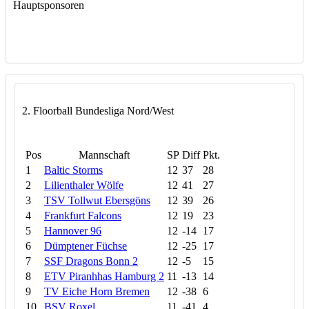
Hauptsponsoren
2. Floorball Bundesliga Nord/West
Pos
Mannschaft
SP
Diff
Pkt.
1
Baltic Storms
12
37
28
2
Lilienthaler Wölfe
12
41
27
3
TSV Tollwut Ebersgöns
12
39
26
4
Frankfurt Falcons
12
19
23
5
Hannover 96
12
-14
17
6
Dümptener Füchse
12
-25
17
7
SSF Dragons Bonn 2
12
-5
15
8
ETV Piranhhas Hamburg 2
11
-13
14
9
TV Eiche Horn Bremen
12
-38
6
10
BSV Roxel
11
-41
4