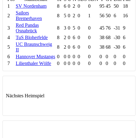
1
SV Nordenham
8
6
0
2
0
0
95
45
50
18
Sailors
2
8
5
0
2
0
1
56
50
6
16
Bremerhaven
Red Pandas
3
8
3
0
5
0
0
45
76
-31
9
Osnabrück
4
TuS Bloherfelde
8
2
0
6
0
0
38
68
-30
6
UC Braunschweig
5
8
2
0
6
0
0
38
68
-30
6
II
6
Hannover Mustangs
0
0
0
0
0
0
0
0
0
0
7
Lilienthaler Wölfe
0
0
0
0
0
0
0
0
0
0
Nächstes Heimspiel