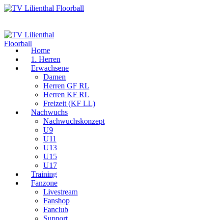
Home
1. Herren
Erwachsene
Damen
Herren GF RL
Herren KF RL
Freizeit (KF LL)
Nachwuchs
Nachwuchskonzept
U9
U11
U13
U15
U17
Training
Fanzone
Livestream
Fanshop
Fanclub
Support