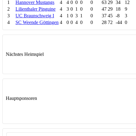
1
Hannover Mustangs
4
4
0
0
0
0
63
29
34
12
2
Lilienthaler Pinguine
4
3
0
1
0
0
47
29
18
9
3
UC Braunschweig I
4
1
0
3
1
0
37
45
-8
3
4
SC Weende Göttingen
4
0
0
4
0
0
28
72
-44
0
Nächstes Heimspiel
Hauptsponsoren