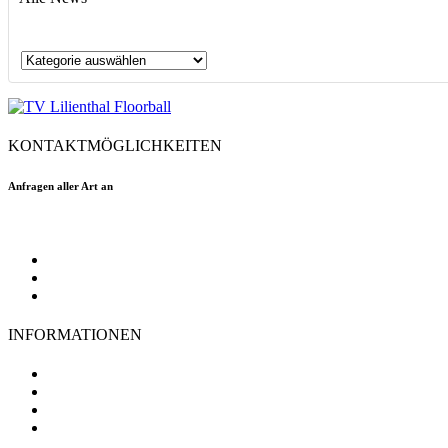
Alle
News
KONTAKTMÖGLICHKEITEN
Anfragen aller Art an
floorball@tvlilienthal.de
Facebook
Twitter
Instagram
INFORMATIONEN
TV Lilienthal
Mitgliedschaft
Impressum
Datenschutz