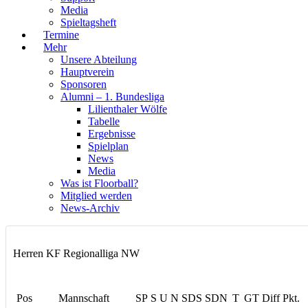
Media
Spieltagsheft
Termine
Mehr
Unsere Abteilung
Hauptverein
Sponsoren
Alumni – 1. Bundesliga
Lilienthaler Wölfe
Tabelle
Ergebnisse
Spielplan
News
Media
Was ist Floorball?
Mitglied werden
News-Archiv
Herren KF Regionalliga NW
Pos
Mannschaft
SP
S
U
N
SDS
SDN
T
GT
Diff
Pkt.