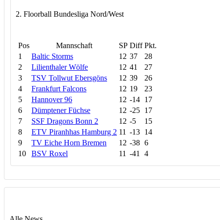
2. Floorball Bundesliga Nord/West
Pos
Mannschaft
SP
Diff
Pkt.
1
Baltic Storms
12
37
28
2
Lilienthaler Wölfe
12
41
27
3
TSV Tollwut Ebersgöns
12
39
26
4
Frankfurt Falcons
12
19
23
5
Hannover 96
12
-14
17
6
Dümptener Füchse
12
-25
17
7
SSF Dragons Bonn 2
12
-5
15
8
ETV Piranhhas Hamburg 2
11
-13
14
9
TV Eiche Horn Bremen
12
-38
6
10
BSV Roxel
11
-41
4
Alle News