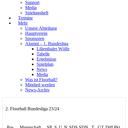
Support
Media
Spieltagsheft
Termine
Mehr
Unsere Abteilung
Hauptverein
Sponsoren
Alumni – 1. Bundesliga
Lilienthaler Wölfe
Tabelle
Ergebnisse
Spielplan
News
Media
Was ist Floorball?
Mitglied werden
News-Archiv
2. Floorball Bundesliga 23/24
Pos
Mannschaft
SP
S
U
N
SDS
SDN
T
GT
Diff
Pkt.