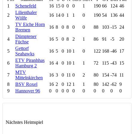
1
Schenefeld
16
15
0
0
0
1
190
66
124
46
Lilienthaler
2
16
14
0
1
1
0
190
54
136
44
Wölfe
TV Eiche Horn
3
16
8
0
8
0
0
88
103
-15
24
Bremen
Dümptener
4
16
5
0
8
2
1
86
91
-5
20
Füchse
Gettorf
5
16
5
0
10
1
0
122
168
-46
17
Seahawks
ETV Piranhhas
6
16
4
0
10
1
1
72
115
-43
15
Hamburg 2
MTV
7
16
3
0
11
0
2
80
154
-74
11
Mittelnkirchen
8
BSV Roxel
16
2
0
12
1
1
80
142
-62
9
9
Hannover 96
0
0
0
0
0
0
0
0
0
0
Nächstes Heimspiel