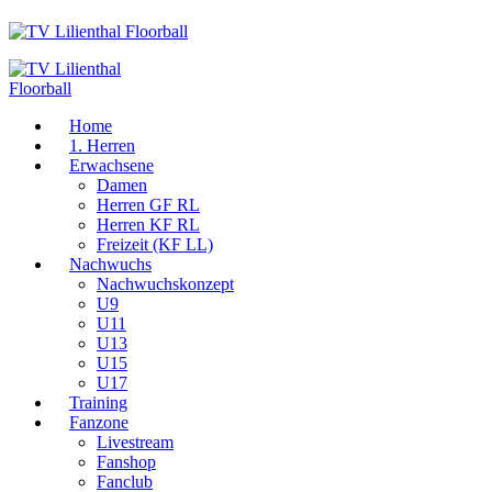
Home
1. Herren
Erwachsene
Damen
Herren GF RL
Herren KF RL
Freizeit (KF LL)
Nachwuchs
Nachwuchskonzept
U9
U11
U13
U15
U17
Training
Fanzone
Livestream
Fanshop
Fanclub