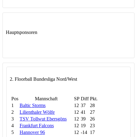
Hauptsponsoren
2. Floorball Bundesliga Nord/West
Pos
Mannschaft
SP
Diff
Pkt.
1
Baltic Storms
12
37
28
2
Lilienthaler Wölfe
12
41
27
3
TSV Tollwut Ebersgöns
12
39
26
4
Frankfurt Falcons
12
19
23
5
Hannover 96
12
-14
17