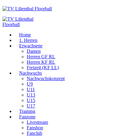
Home
1. Herren
Erwachsene
Damen
Herren GF RL
Herren KF RL
Freizeit (KF LL)
Nachwuchs
Nachwuchskonzept
U9
U11
U13
U15
U17
Training
Fanzone
Livestream
Fanshop
Fanclub