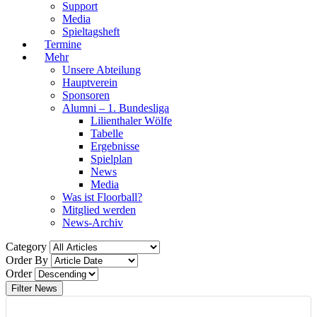
Support
Media
Spieltagsheft
Termine
Mehr
Unsere Abteilung
Hauptverein
Sponsoren
Alumni – 1. Bundesliga
Lilienthaler Wölfe
Tabelle
Ergebnisse
Spielplan
News
Media
Was ist Floorball?
Mitglied werden
News-Archiv
Category
Order By
Order
Filter News