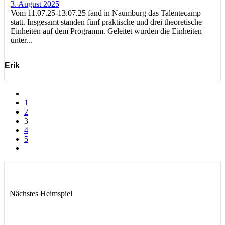
3. August 2025
Vom 11.07.25-13.07.25 fand in Naumburg das Talentecamp
statt. Insgesamt standen fünf praktische und drei theoretische
Einheiten auf dem Programm. Geleitet wurden die Einheiten
unter...
Erik
1
2
3
4
5
Nächstes Heimspiel