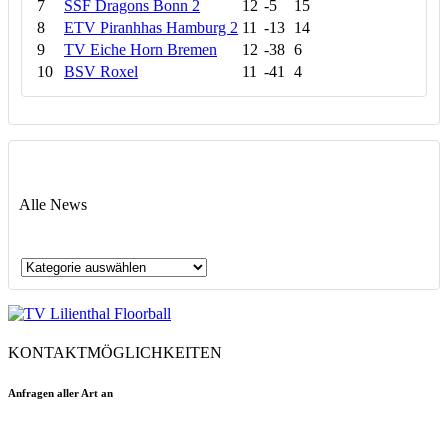
7
SSF Dragons Bonn 2
12
-5
15
8
ETV Piranhhas Hamburg 2
11
-13
14
9
TV Eiche Horn Bremen
12
-38
6
10
BSV Roxel
11
-41
4
Alle News
Alle
News
KONTAKTMÖGLICHKEITEN
Anfragen aller Art an
floorball@tvlilienthal.de