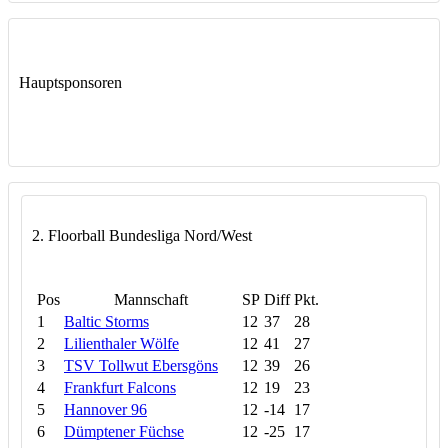
Hauptsponsoren
2. Floorball Bundesliga Nord/West
Pos
Mannschaft
SP
Diff
Pkt.
1
Baltic Storms
12
37
28
2
Lilienthaler Wölfe
12
41
27
3
TSV Tollwut Ebersgöns
12
39
26
4
Frankfurt Falcons
12
19
23
5
Hannover 96
12
-14
17
6
Dümptener Füchse
12
-25
17