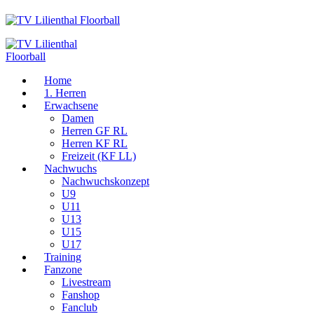
Home
1. Herren
Erwachsene
Damen
Herren GF RL
Herren KF RL
Freizeit (KF LL)
Nachwuchs
Nachwuchskonzept
U9
U11
U13
U15
U17
Training
Fanzone
Livestream
Fanshop
Fanclub