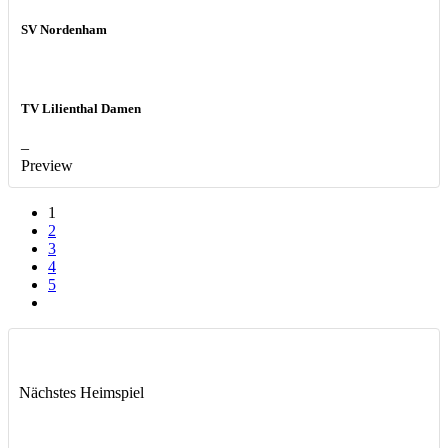
SV Nordenham
TV Lilienthal Damen
–
Preview
1
2
3
4
5
Nächstes Heimspiel