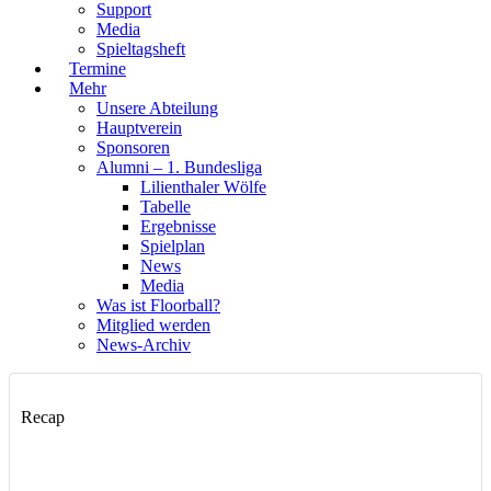
Support
Media
Spieltagsheft
Termine
Mehr
Unsere Abteilung
Hauptverein
Sponsoren
Alumni – 1. Bundesliga
Lilienthaler Wölfe
Tabelle
Ergebnisse
Spielplan
News
Media
Was ist Floorball?
Mitglied werden
News-Archiv
Recap