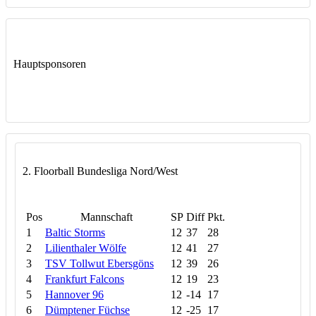
Hauptsponsoren
2. Floorball Bundesliga Nord/West
Pos
Mannschaft
SP
Diff
Pkt.
1
Baltic Storms
12
37
28
2
Lilienthaler Wölfe
12
41
27
3
TSV Tollwut Ebersgöns
12
39
26
4
Frankfurt Falcons
12
19
23
5
Hannover 96
12
-14
17
6
Dümptener Füchse
12
-25
17