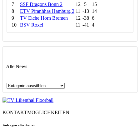
7
SSF Dragons Bonn 2
12
-5
15
8
ETV Piranhhas Hamburg 2
11
-13
14
9
TV Eiche Horn Bremen
12
-38
6
10
BSV Roxel
11
-41
4
Alle News
Alle
News
KONTAKTMÖGLICHKEITEN
Anfragen aller Art an
floorball@tvlilienthal.de