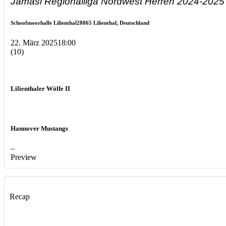
Jamasi Regionalliga Nordwest Herren 2024-2025
Schoofmoorhalle Lilienthal
28865 Lilienthal, Deutschland
22. März 2025
18:00
(10)
Lilienthaler Wölfe II
Hannover Mustangs
–
Preview
Recap