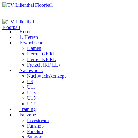
Home
1. Herren
Erwachsene
Damen
Herren GF RL
Herren KF RL
Freizeit (KF LL)
Nachwuchs
Nachwuchskonzept
U9
U11
U13
U15
U17
Training
Fanzone
Livestream
Fanshop
Fanclub
Support