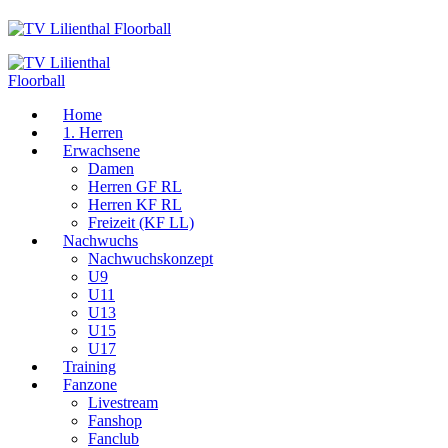
Home
1. Herren
Erwachsene
Damen
Herren GF RL
Herren KF RL
Freizeit (KF LL)
Nachwuchs
Nachwuchskonzept
U9
U11
U13
U15
U17
Training
Fanzone
Livestream
Fanshop
Fanclub