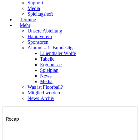
Support
Media
Spieltagsheft
Termine
Mehr
Unsere Abteilung
Hauptverein
Sponsoren
Alumni – 1. Bundesliga
Lilienthaler Wölfe
Tabelle
Ergebnisse
Spielplan
News
Media
Was ist Floorball?
Mitglied werden
News-Archiv
Recap