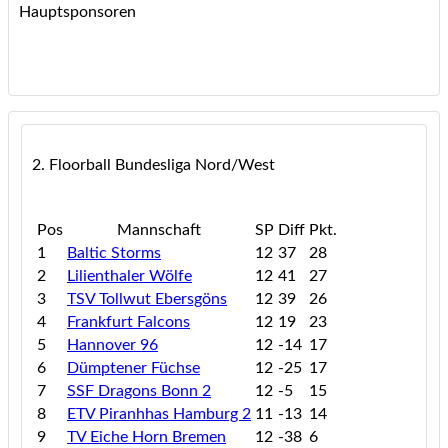
Hauptsponsoren
2. Floorball Bundesliga Nord/West
Pos
Mannschaft
SP
Diff
Pkt.
1
Baltic Storms
12
37
28
2
Lilienthaler Wölfe
12
41
27
3
TSV Tollwut Ebersgöns
12
39
26
4
Frankfurt Falcons
12
19
23
5
Hannover 96
12
-14
17
6
Dümptener Füchse
12
-25
17
7
SSF Dragons Bonn 2
12
-5
15
8
ETV Piranhhas Hamburg 2
11
-13
14
9
TV Eiche Horn Bremen
12
-38
6