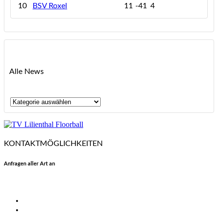
10
BSV Roxel
11
-41
4
Alle News
Alle
News
KONTAKTMÖGLICHKEITEN
Anfragen aller Art an
floorball@tvlilienthal.de
Facebook
Twitter