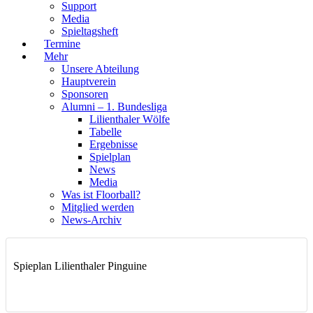
Support
Media
Spieltagsheft
Termine
Mehr
Unsere Abteilung
Hauptverein
Sponsoren
Alumni – 1. Bundesliga
Lilienthaler Wölfe
Tabelle
Ergebnisse
Spielplan
News
Media
Was ist Floorball?
Mitglied werden
News-Archiv
Spieplan Lilienthaler Pinguine