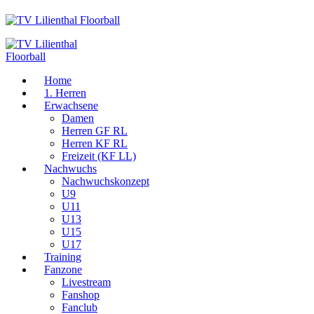
Home
1. Herren
Erwachsene
Damen
Herren GF RL
Herren KF RL
Freizeit (KF LL)
Nachwuchs
Nachwuchskonzept
U9
U11
U13
U15
U17
Training
Fanzone
Livestream
Fanshop
Fanclub