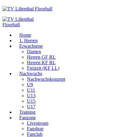
Home
1. Herren
Erwachsene
Damen
Herren GF RL
Herren KF RL
Freizeit (KF LL)
Nachwuchs
Nachwuchskonzept
U9
U11
U13
U15
U17
Training
Fanzone
Livestream
Fanshop
Fanclub