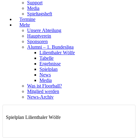
Support
Media
Spieltagsheft
Termine
Mehr
Unsere Abteilung
Hauptverein
Sponsoren
Alumni – 1. Bundesliga
Lilienthaler Wölfe
Tabelle
Ergebnisse
Spielplan
News
Media
Was ist Floorball?
Mitglied werden
News-Archiv
Spielplan Lilienthaler Wölfe