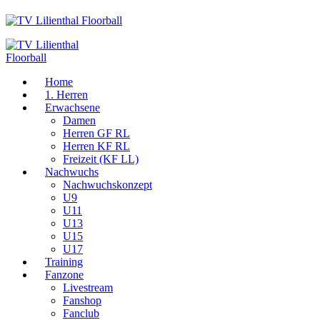
Home
1. Herren
Erwachsene
Damen
Herren GF RL
Herren KF RL
Freizeit (KF LL)
Nachwuchs
Nachwuchskonzept
U9
U11
U13
U15
U17
Training
Fanzone
Livestream
Fanshop
Fanclub