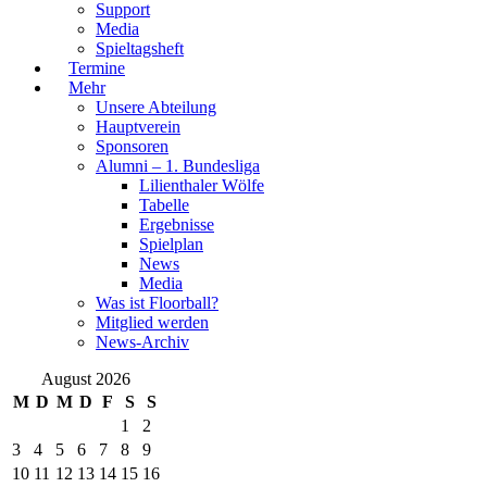
Support
Media
Spieltagsheft
Termine
Mehr
Unsere Abteilung
Hauptverein
Sponsoren
Alumni – 1. Bundesliga
Lilienthaler Wölfe
Tabelle
Ergebnisse
Spielplan
News
Media
Was ist Floorball?
Mitglied werden
News-Archiv
August 2026
M
D
M
D
F
S
S
1
2
3
4
5
6
7
8
9
10
11
12
13
14
15
16