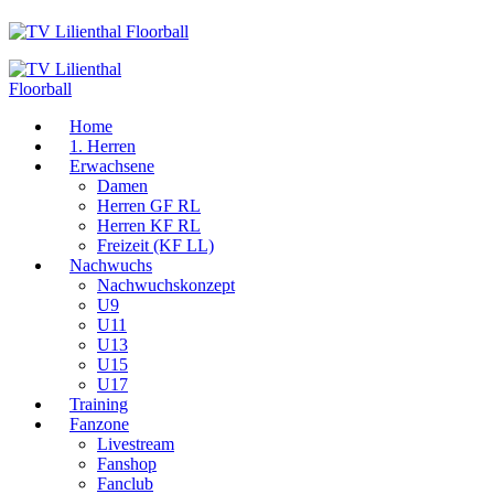
Home
1. Herren
Erwachsene
Damen
Herren GF RL
Herren KF RL
Freizeit (KF LL)
Nachwuchs
Nachwuchskonzept
U9
U11
U13
U15
U17
Training
Fanzone
Livestream
Fanshop
Fanclub