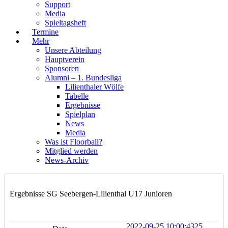
Support
Media
Spieltagsheft
Termine
Mehr
Unsere Abteilung
Hauptverein
Sponsoren
Alumni – 1. Bundesliga
Lilienthaler Wölfe
Tabelle
Ergebnisse
Spielplan
News
Media
Was ist Floorball?
Mitglied werden
News-Archiv
Ergebnisse SG Seebergen-Lilienthal U17 Junioren
2022-09-25 10:00:43
25.