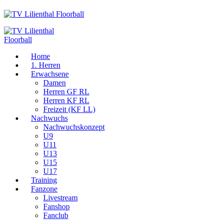
Home
1. Herren
Erwachsene
Damen
Herren GF RL
Herren KF RL
Freizeit (KF LL)
Nachwuchs
Nachwuchskonzept
U9
U11
U13
U15
U17
Training
Fanzone
Livestream
Fanshop
Fanclub