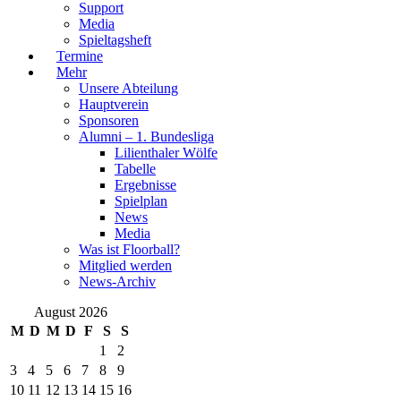
Support
Media
Spieltagsheft
Termine
Mehr
Unsere Abteilung
Hauptverein
Sponsoren
Alumni – 1. Bundesliga
Lilienthaler Wölfe
Tabelle
Ergebnisse
Spielplan
News
Media
Was ist Floorball?
Mitglied werden
News-Archiv
August 2026
M
D
M
D
F
S
S
1
2
3
4
5
6
7
8
9
10
11
12
13
14
15
16