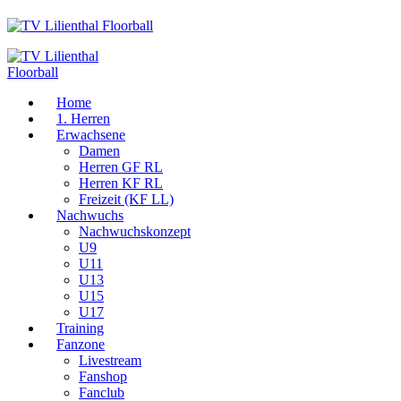
Home
1. Herren
Erwachsene
Damen
Herren GF RL
Herren KF RL
Freizeit (KF LL)
Nachwuchs
Nachwuchskonzept
U9
U11
U13
U15
U17
Training
Fanzone
Livestream
Fanshop
Fanclub