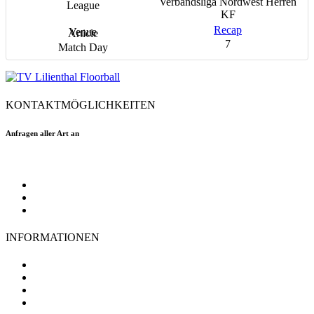
Verbandsliga Nordwest Herren
KF
Recap
7
KONTAKTMÖGLICHKEITEN
Anfragen aller Art an
floorball@tvlilienthal.de
Facebook
Twitter
Instagram
INFORMATIONEN
TV Lilienthal
Mitgliedschaft
Impressum
Datenschutz