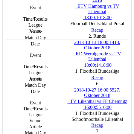
2018
ETV Hamburg vs TV
Lilienthal
18:00:10
18:00
Floorball Deutschland Pokal
Recap
2. Runde
2018-10-13 18:00:14
13.
Oktober 2018
RD Wernigerode vs TV
Lilienthal
18:00:14
18:00
1. Floorball Bundesliga
Recap
6
2018-10-27 16:00:55
27.
Oktober 2018
TV Lilienthal vs FF Chemnitz
16:00:55
16:00
1. Floorball Bundesliga
Schoofmoorhalle Lilienthal
Recap
7