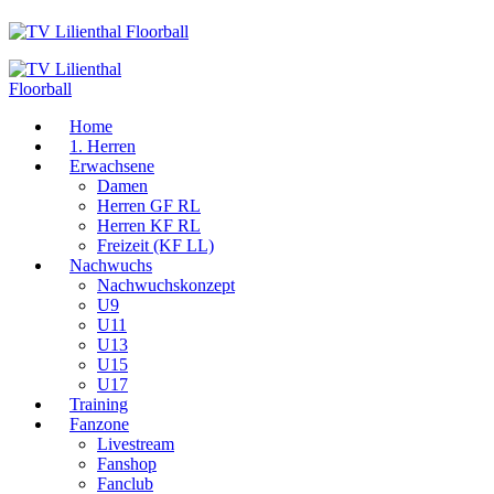
Home
1. Herren
Erwachsene
Damen
Herren GF RL
Herren KF RL
Freizeit (KF LL)
Nachwuchs
Nachwuchskonzept
U9
U11
U13
U15
U17
Training
Fanzone
Livestream
Fanshop
Fanclub