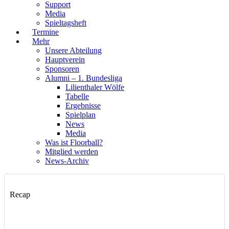
Support
Media
Spieltagsheft
Termine
Mehr
Unsere Abteilung
Hauptverein
Sponsoren
Alumni – 1. Bundesliga
Lilienthaler Wölfe
Tabelle
Ergebnisse
Spielplan
News
Media
Was ist Floorball?
Mitglied werden
News-Archiv
Recap