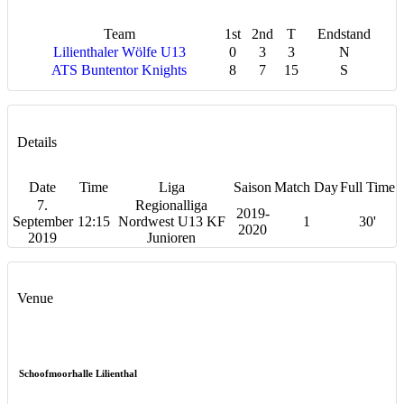
Team
1st
2nd
T
Endstand
Lilienthaler Wölfe U13
0
3
3
N
ATS Buntentor Knights
8
7
15
S
Details
Date
Time
Liga
Saison
Match Day
Full Time
7.
Regionalliga
2019-
September
12:15
Nordwest U13 KF
1
30'
2020
2019
Junioren
Venue
Schoofmoorhalle Lilienthal