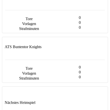
0
0
0
ATS Buntentor Knights
0
0
0
Nächstes Heimspiel