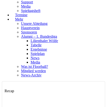
Support
Media
Spieltagsheft
Termine
Mehr
Unsere Abteilung
Hauptverein
Sponsoren
Alumni – 1. Bundesliga
Lilienthaler Wölfe
Tabelle
Ergebnisse
Spielplan
News
Media
Was ist Floorball?
Mitglied werden
News-Archiv
Recap