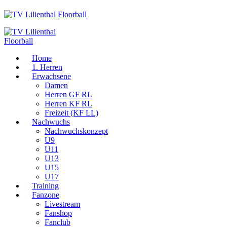
Home
1. Herren
Erwachsene
Damen
Herren GF RL
Herren KF RL
Freizeit (KF LL)
Nachwuchs
Nachwuchskonzept
U9
U11
U13
U15
U17
Training
Fanzone
Livestream
Fanshop
Fanclub