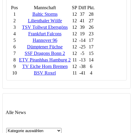
Pos
Mannschaft
SP
Diff
Pkt.
1
Baltic Storms
12
37
28
2
Lilienthaler Wölfe
12
41
27
3
TSV Tollwut Ebersgöns
12
39
26
4
Frankfurt Falcons
12
19
23
5
Hannover 96
12
-14
17
6
Dümptener Füchse
12
-25
17
7
SSF Dragons Bonn 2
12
-5
15
8
ETV Piranhhas Hamburg 2
11
-13
14
9
TV Eiche Horn Bremen
12
-38
6
10
BSV Roxel
11
-41
4
Alle News
Alle