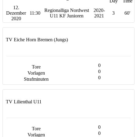
Day
Time
12.
Regionalliga Nordwest
2020-
Dezember
11:30
3
60'
U11 KF Junioren
2021
2020
TV Eiche Horn Bremen (Jungs)
0
0
0
TV Lilienthal U11
0
0