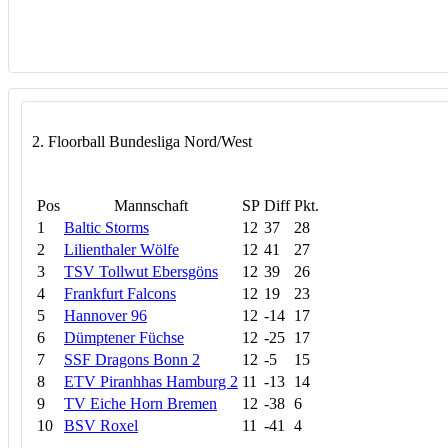
2. Floorball Bundesliga Nord/West
Pos
Mannschaft
SP
Diff
Pkt.
1
Baltic Storms
12
37
28
2
Lilienthaler Wölfe
12
41
27
3
TSV Tollwut Ebersgöns
12
39
26
4
Frankfurt Falcons
12
19
23
5
Hannover 96
12
-14
17
6
Dümptener Füchse
12
-25
17
7
SSF Dragons Bonn 2
12
-5
15
8
ETV Piranhhas Hamburg 2
11
-13
14
9
TV Eiche Horn Bremen
12
-38
6
10
BSV Roxel
11
-41
4