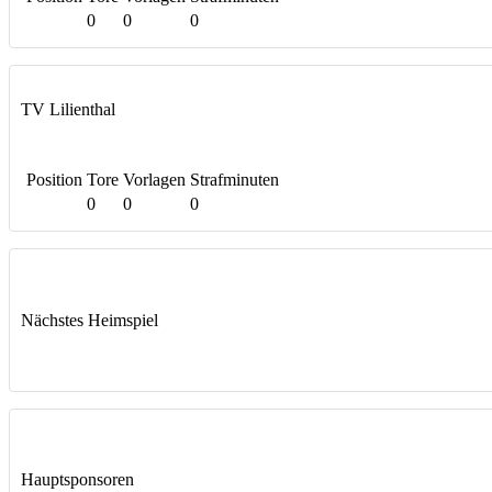
0
0
0
TV Lilienthal
Position
Tore
Vorlagen
Strafminuten
0
0
0
Nächstes Heimspiel
Hauptsponsoren