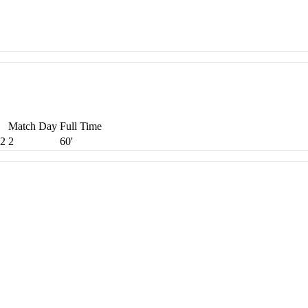
Match Day
Full Time
22
2
60'