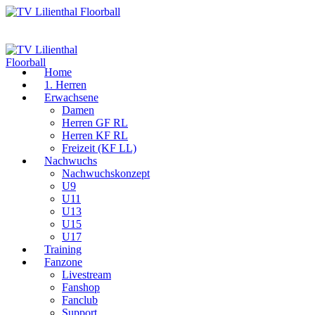
Home
1. Herren
Erwachsene
Damen
Herren GF RL
Herren KF RL
Freizeit (KF LL)
Nachwuchs
Nachwuchskonzept
U9
U11
U13
U15
U17
Training
Fanzone
Livestream
Fanshop
Fanclub
Support