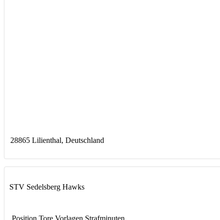
28865 Lilienthal, Deutschland
STV Sedelsberg Hawks
Position
Tore
Vorlagen
Strafminuten