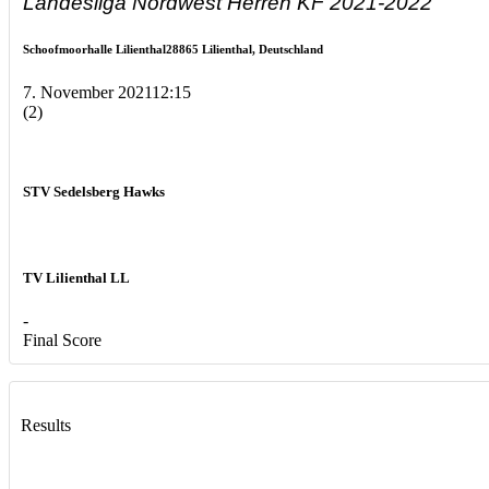
Landesliga Nordwest Herren KF 2021-2022
Schoofmoorhalle Lilienthal
28865 Lilienthal, Deutschland
7. November 2021
12:15
(2)
STV Sedelsberg Hawks
TV Lilienthal LL
-
Final Score
Results